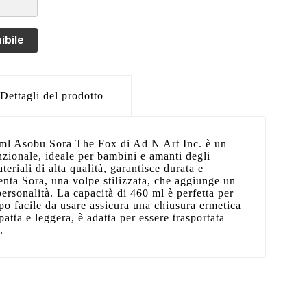
ibile
Dettagli del prodotto
ml Asobu Sora The Fox di Ad N Art Inc. è un
nzionale, ideale per bambini e amanti degli
teriali di alta qualità, garantisce durata e
senta Sora, una volpe stilizzata, che aggiunge un
ersonalità. La capacità di 460 ml è perfetta per
ppo facile da usare assicura una chiusura ermetica
atta e leggera, è adatta per essere trasportata
.