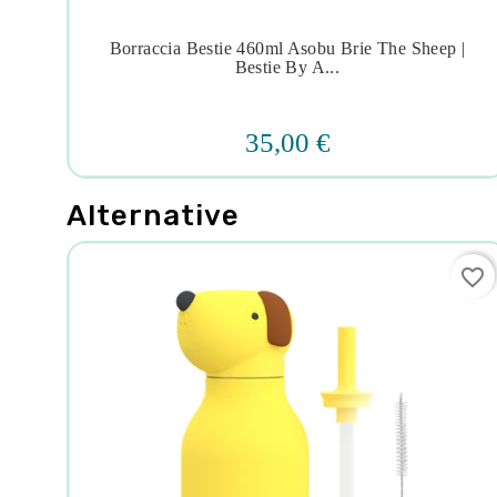
 |
Borraccia Bestie 460ml Asobu Brie The Sheep |




Bestie By A...
35,00 €
Alternative
favorite_border
favorite_border