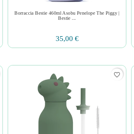
Borraccia Bestie 460ml Asobu Penelope The Piggy |




Bestie ...
35,00 €
favorite_border