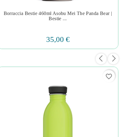
Borraccia Bestie 460ml Asobu Mei The Panda Bear |
Bo




Bestie ...
35,00 €
favorite_border