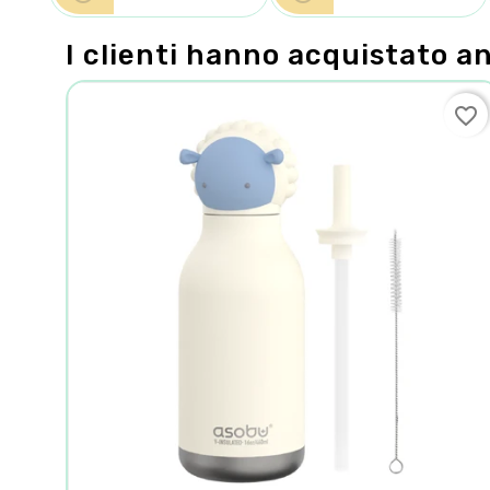
I clienti hanno acquistato a
favorite_border
favorite_border