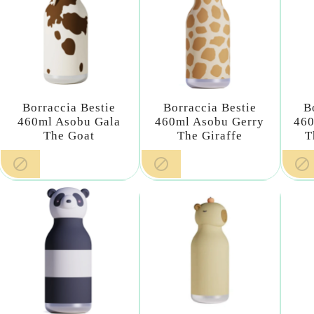
Borraccia Bestie
Borraccia Bestie
B
460ml Asobu Gala
460ml Asobu Gerry
460
The Goat
The Giraffe
T


