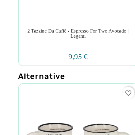
r
2 Tazzine Da Caffè - Espresso For Two Avocado |




Legami
9,95 €
Alternative
favorite_border
favorite_border