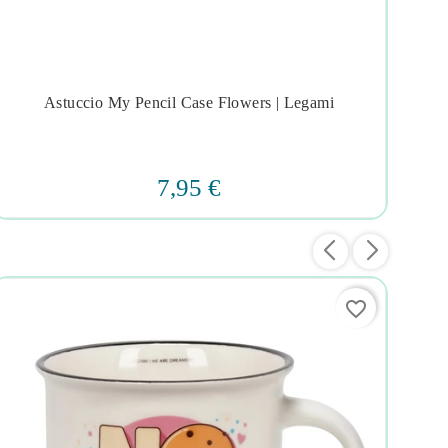
Astuccio My Pencil Case Flowers | Legami




7,95 €
favorite_border