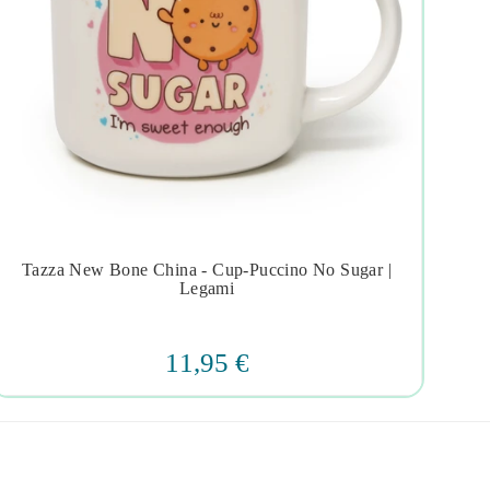
Tazza New Bone China - Cup-Puccino No Sugar |
Taz




Legami
11,95 €