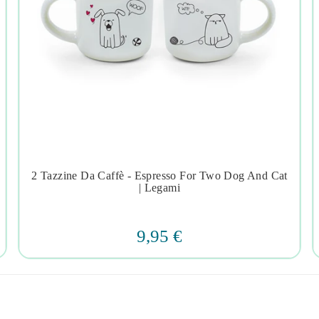
2 Tazzine Da Caffè - Espresso For Two Dog And Cat




| Legami
9,95 €