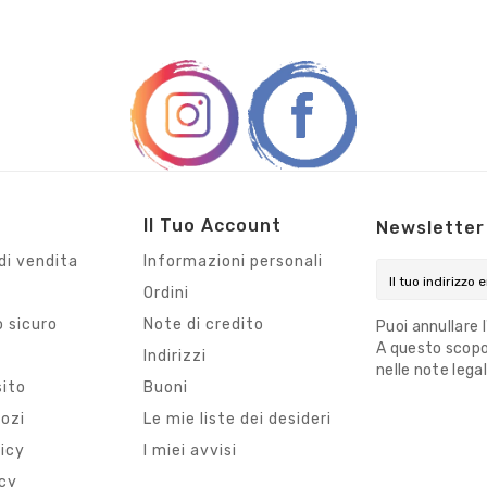
Il Tuo Account
Newsletter
di vendita
Informazioni personali
Ordini
 sicuro
Note di credito
Puoi annullare 
A questo scopo,
i
Indirizzi
nelle note legal
sito
Buoni
gozi
Le mie liste dei desideri
licy
I miei avvisi
icy