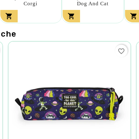
Corgi
Dog And Cat



nche
favorite_border