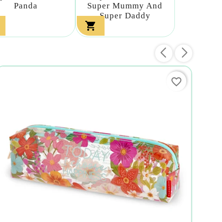
Panda
Super Mummy And
Super Daddy

favorite_border