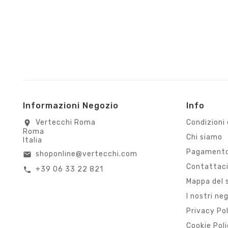
Informazioni Negozio
Info
Vertecchi Roma
Condizioni 
location_on
Roma
Chi siamo
Italia
Pagamento
shoponline@vertecchi.com
email
Contattac
+39 06 33 22 821
call
Mappa del 
I nostri ne
Privacy Po
Cookie Pol