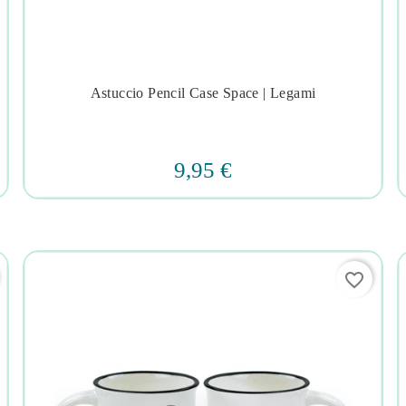
Astuccio Pencil Case Space | Legami




9,95 €
favorite_border