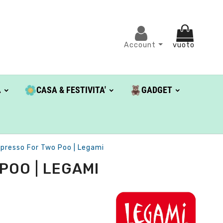
Account
vuoto
A
CASA & FESTIVITA'
GADGET
spresso For Two Poo | Legami
POO | LEGAMI