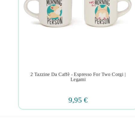
alvi
2 Tazzine Da Caffè - Espresso For Two Corgi |




Legami
9,95 €