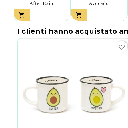
After Rain
Avocado


I clienti hanno acquistato a
favorite_border
favorite_border