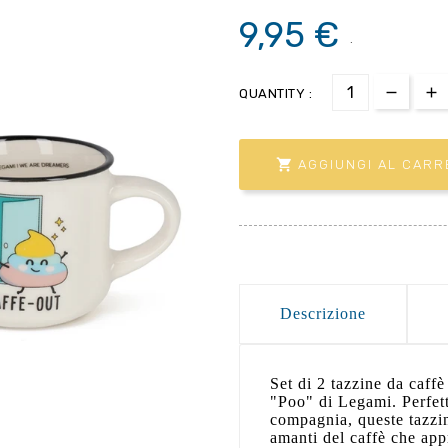
9,95 €
.
QUANTITY :

AGGIUNGI AL CARR
Descrizione
Set di 2 tazzine da caff
"Poo" di Legami. Perfet
compagnia, queste tazzin
amanti del caffè che ap