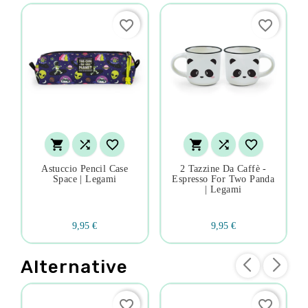
favorite_border
favorite_border






Astuccio Pencil Case
2 Tazzine Da Caffè -
Space | Legami
Espresso For Two Panda
| Legami
9,95 €
9,95 €
Alternative
favorite_border
favorite_border