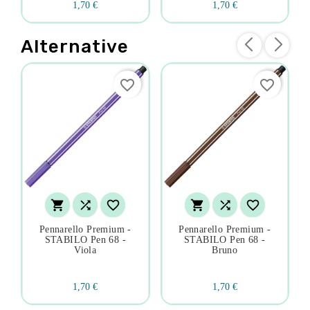
1,70 €
1,70 €
Alternative
favorite_border
favorite_border






Pennarello Premium -
Pennarello Premium -
STABILO Pen 68 -
STABILO Pen 68 -
Viola
Bruno
1,70 €
1,70 €