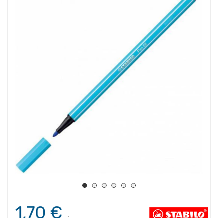
1,70 €
.