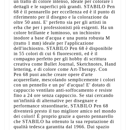
un tratto di colore intenso, ideale per colorare i
dettagli e le superfici più grandi. STABILO Pen
68 è il pennarello per eccellenza ed è il punto di
riferimento per il disegno e la colorazione da
oltre 50 anni. E' perfetto sia per gli artisti in
erba che per i professionisti più esigenti. Ha un
colore brillante e luminoso, un inchiostro
inodore a base d'acqua e una punta robusta M
(tratto 1 mm) ideale per l'applicazione
dell'inchiostro. STABILO Pen 68 è disponibile
in 55 colori di cui 6 fluorescenti, ed è il
compagno perfetto per gli hobby di scrittura
creativa come Bullet Journal, Sketchnotes, Hand
lettering, e di colore come Art-Therapy. Con
Pen 68 puoi anche creare opere d'arte
acquerellate, mescolando semplicemente i colori
con un pennello e un po' d'acqua! E' dotato di
cappuccio ventilato anti-soffocamento e resiste
fino a 24 ore senza cappuccio. Se stai cercando
un'infinità di alternative per disegnare e
performance straordinarie, STABILO Pen 68
diventerà presto il tuo migliore amico nel mondo
dei colori! È proprio grazie a questo pennarello
che STABILO ha ottenuto la sua reputazione di
qualità tedesca garantita dal 1966. Dai spazio