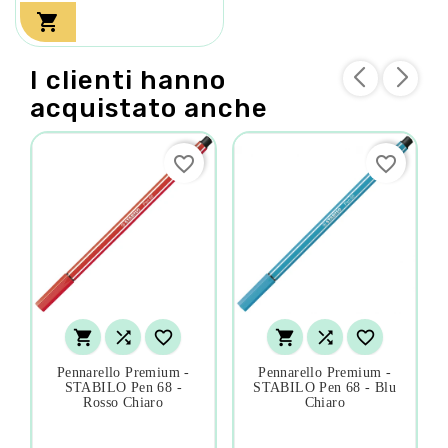

I clienti hanno
acquistato anche
favorite_border
favorite_border






Pennarello Premium -
Pennarello Premium -
STABILO Pen 68 -
STABILO Pen 68 - Blu
Rosso Chiaro
Chiaro