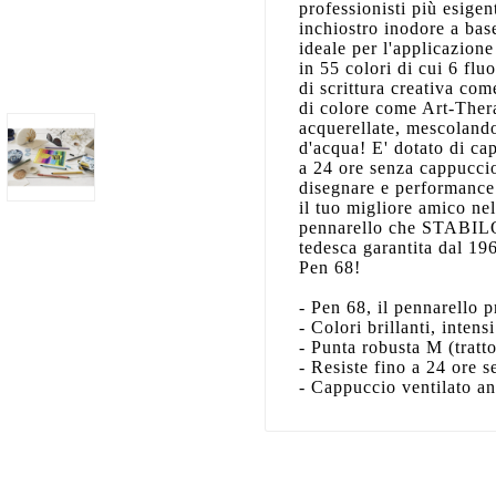
professionisti più esigen
inchiostro inodore a bas
ideale per l'applicazion
in 55 colori di cui 6 flu
di scrittura creativa com
di colore come Art-Ther
acquerellate, mescolando
d'acqua! E' dotato di ca
a 24 ore senza cappuccio.
disegnare e performance
il tuo migliore amico ne
pennarello che STABILO 
tedesca garantita dal 19
Pen 68!
- Pen 68, il pennarello 
- Colori brillanti, intens
- Punta robusta M (tratto
- Resiste fino a 24 ore 
- Cappuccio ventilato a