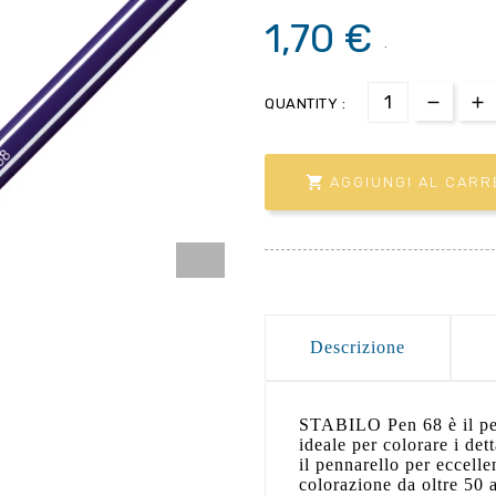
1,70 €
.
QUANTITY :

AGGIUNGI AL CARR
Descrizione
STABILO Pen 68 è il pen
ideale per colorare i de
il pennarello per eccelle
colorazione da oltre 50 an