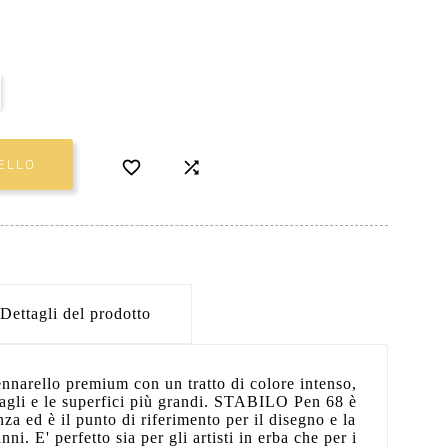


ELLO
Dettagli del prodotto
narello premium con un tratto di colore intenso,
ttagli e le superfici più grandi. STABILO Pen 68 è
nza ed è il punto di riferimento per il disegno e la
ni. E' perfetto sia per gli artisti in erba che per i