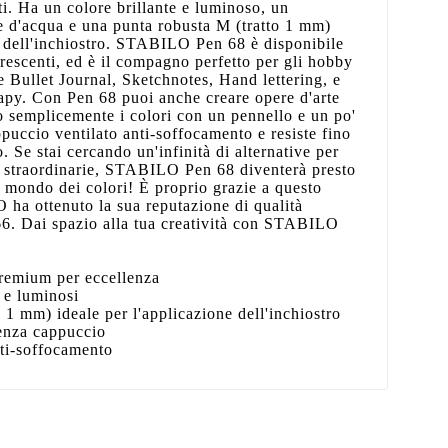
ti. Ha un colore brillante e luminoso, un
e d'acqua e una punta robusta M (tratto 1 mm)
e dell'inchiostro. STABILO Pen 68 è disponibile
orescenti, ed è il compagno perfetto per gli hobby
e Bullet Journal, Sketchnotes, Hand lettering, e
apy. Con Pen 68 puoi anche creare opere d'arte
 semplicemente i colori con un pennello e un po'
ppuccio ventilato anti-soffocamento e resiste fino
 Se stai cercando un'infinità di alternative per
 straordinarie, STABILO Pen 68 diventerà presto
l mondo dei colori! È proprio grazie a questo
ha ottenuto la sua reputazione di qualità
66. Dai spazio alla tua creatività con STABILO
premium per eccellenza
i e luminosi
 1 mm) ideale per l'applicazione dell'inchiostro
senza cappuccio
nti-soffocamento