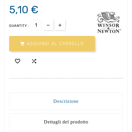
5,10 €
.
QUANTITY :

AGGIUNGI AL CARRELLO


Descrizione
Dettagli del prodotto