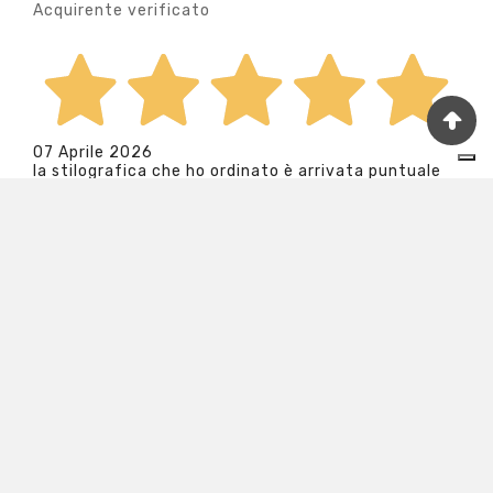
Acquirente verificato
07 Aprile 2026
la stilografica che ho ordinato è arrivata puntuale
ed ha soddisfatto appieno le mie aspettative
Acquirente verificato
06 Aprile 2026
Puntualità nella spedizione, cura nell’ imballaggio e i
prodotti parlano da se!!
Acquirente verificato