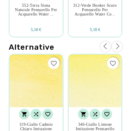
552-Terra Siena
312-Verde Hooker Scuro
Naturale Pennarello Per
Pennarello Per
Acquarello Water ...
Acquarello Water Co...
5,10 €
5,10 €
Alternative
favorite_border
favorite_border






119-Giallo Cadmio
346-Giallo Limone
Chiaro Imitazione
Imitazione Pennarello