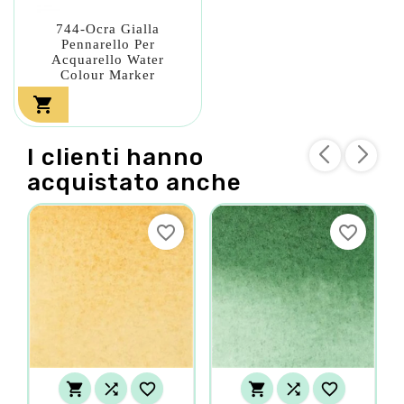
744-Ocra Gialla
Pennarello Per
Acquarello Water
Colour Marker

I clienti hanno
acquistato anche
favorite_border
favorite_border





