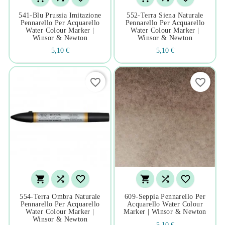
541-Blu Prussia Imitazione
552-Terra Siena Naturale
Pennarello Per Acquarello
Pennarello Per Acquarello
Water Colour Marker |
Water Colour Marker |
Winsor & Newton
Winsor & Newton
5,10 €
5,10 €
favorite_border
favorite_border






554-Terra Ombra Naturale
609-Seppia Pennarello Per
Pennarello Per Acquarello
Acquarello Water Colour
Water Colour Marker |
Marker | Winsor & Newton
Winsor & Newton
5,10 €