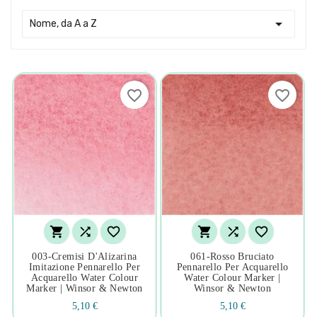

Nome, da A a Z
favorite_border
favorite_border






003-Cremisi D'Alizarina
061-Rosso Bruciato
Imitazione Pennarello Per
Pennarello Per Acquarello
Acquarello Water Colour
Water Colour Marker |
Marker | Winsor & Newton
Winsor & Newton
5,10 €
5,10 €