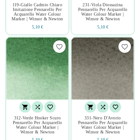
119-Giallo Cadmio Chiaro
231-Viola Diossazina
Imitazione Pennarello Per
Pennarello Per Acquarello
Acquarello Water Colour
Water Colour Marker |
Marker | Winsor & Newton
Winsor & Newton
5,10 €
5,10 €
favorite_border
favorite_border






312-Verde Hooker Scuro
331-Nero D'Avorio
Pennarello Per Acquarello
Pennarello Per Acquarello
Water Colour Marker |
Water Colour Marker |
Winsor & Newton
Winsor & Newton
5,10 €
5,10 €