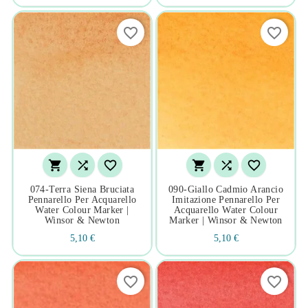
favorite_border
favorite_border






074-Terra Siena Bruciata
090-Giallo Cadmio Arancio
Pennarello Per Acquarello
Imitazione Pennarello Per
Water Colour Marker |
Acquarello Water Colour
Winsor & Newton
Marker | Winsor & Newton
5,10 €
5,10 €
favorite_border
favorite_border