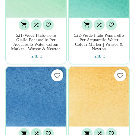






521-Verde Ftalo-Tono
522-Verde Ftalo Pennarello
Giallo Pennarello Per
Per Acquarello Water
Acquarello Water Colour
Colour Marker | Winsor &
Marker | Winsor & Newton
Newton
5,10 €
5,10 €
favorite_border
favorite_border





