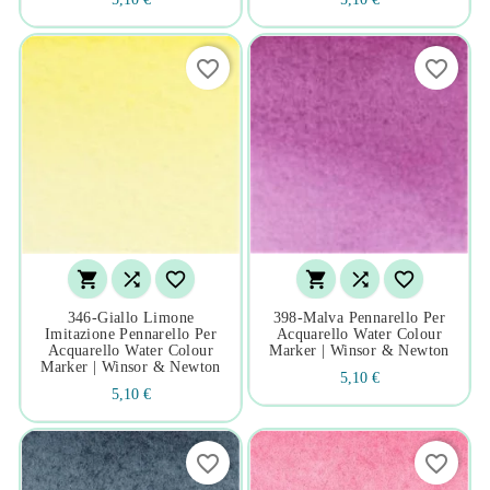
favorite_border
favorite_border






346-Giallo Limone
398-Malva Pennarello Per
Imitazione Pennarello Per
Acquarello Water Colour
Acquarello Water Colour
Marker | Winsor & Newton
Marker | Winsor & Newton
5,10 €
5,10 €
favorite_border
favorite_border