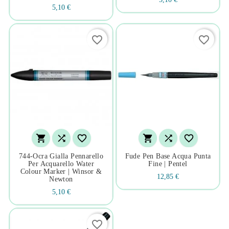
5,10 €
favorite_border
favorite_border






744-Ocra Gialla Pennarello
Fude Pen Base Acqua Punta
Per Acquarello Water
Fine | Pentel
Colour Marker | Winsor &
12,85 €
Newton
5,10 €
favorite_border