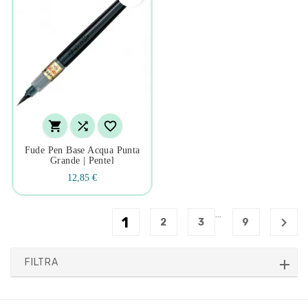



Fude Pen Base Acqua Punta
Grande | Pentel
12,85 €
…
1

2
3
9
FILTRA