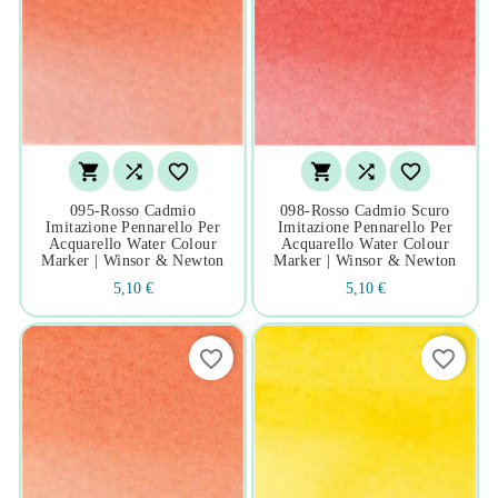






095-Rosso Cadmio
098-Rosso Cadmio Scuro
Imitazione Pennarello Per
Imitazione Pennarello Per
Acquarello Water Colour
Acquarello Water Colour
Marker | Winsor & Newton
Marker | Winsor & Newton
5,10 €
5,10 €
favorite_border
favorite_border