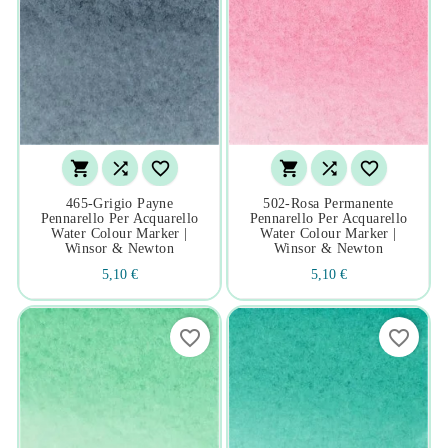






465-Grigio Payne
502-Rosa Permanente
Pennarello Per Acquarello
Pennarello Per Acquarello
Water Colour Marker |
Water Colour Marker |
Winsor & Newton
Winsor & Newton
5,10 €
5,10 €
favorite_border
favorite_border