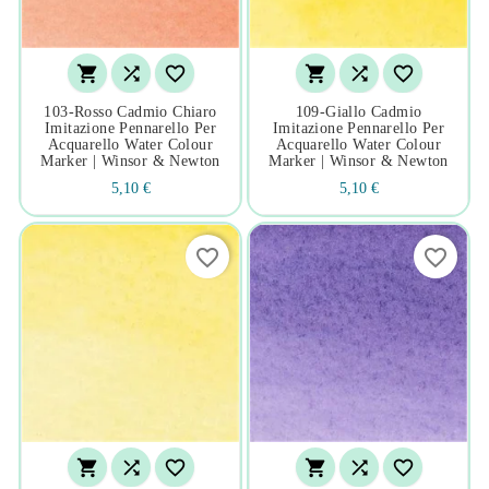






103-Rosso Cadmio Chiaro
109-Giallo Cadmio
Imitazione Pennarello Per
Imitazione Pennarello Per
Acquarello Water Colour
Acquarello Water Colour
Marker | Winsor & Newton
Marker | Winsor & Newton
5,10 €
5,10 €
favorite_border
favorite_border





