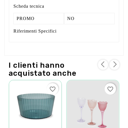
Scheda tecnica
PROMO
NO
Riferimenti Specifici
I clienti hanno
acquistato anche
favorite_border
favorite_border