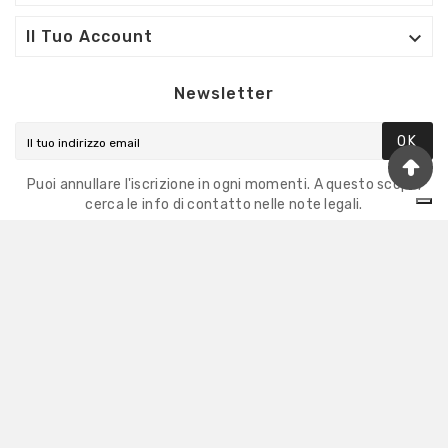

Il Tuo Account
Newsletter
OK
Puoi annullare l'iscrizione in ogni momenti. A questo scopo,
cerca le info di contatto nelle note legali.
Eccellente
4,9
/5
8.860
recensioni
Il totale delle recensioni indicate include la somma
di:
Recensioni Feedaty