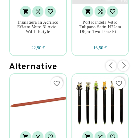






Insalatiera In Acrilico
Portacandela Vetro
Effetto Vetro 3l Avio |
Tulipano Satin H22cm
Wd Lifestyle
D8,5c Two Tone Pi...
22,90 €
16,50 €
Alternative
favorite_border
favorite_border





