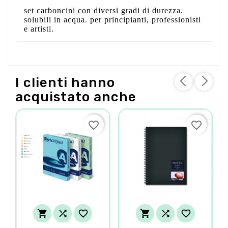
set carboncini con diversi gradi di durezza.
solubili in acqua. per principianti, professionisti
e artisti.
I clienti hanno
acquistato anche
favorite_border
favorite_border





