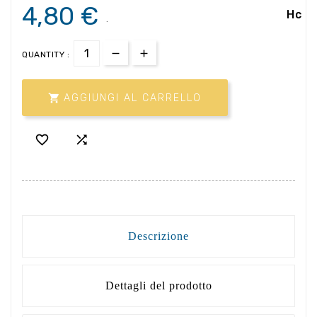
4,80 €
Hc
.
QUANTITY :

AGGIUNGI AL CARRELLO


Descrizione
Dettagli del prodotto