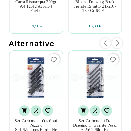
Carta Rismacqua 200gr
Blocco Drawing Book
A4 125fg Avorio |
Spirale Ritratto 21x29,7
Favini
160 Gr 60 F...
14,50 €
13,30 €
Alternative
favorite_border
favorite_border






Set Carboncini Quadrati
Set Carboncini Da
Pezzi 6
Disegno In Grafite Pezzi
Soft/medium/hard | Hc
6 2b/4b/6b | Hc