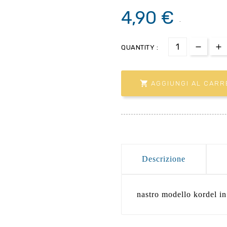
4,90 €
.
QUANTITY :

AGGIUNGI AL CARR
Descrizione
nastro modello kordel in