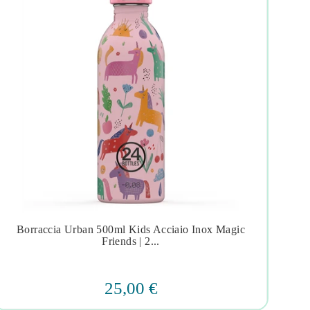
Borraccia Urban 500ml Kids Acciaio Inox Magic
A




Friends | 2...
25,00 €