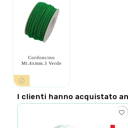
Cordoncino
Mt.4xmm.3 Verde

I clienti hanno acquistato a
favorite_border
favorite_border