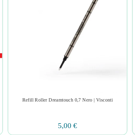
Refill Roller Dreamtouch 0,7 Nero | Visconti




5,00 €