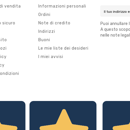
di vendita
Informazioni personali
Ordini
 sicuro
Note di credito
Puoi annullare 
A questo scopo,
i
Indirizzi
nelle note legal
sito
Buoni
gozi
Le mie liste dei desideri
licy
I miei avvisi
icy
ondizioni