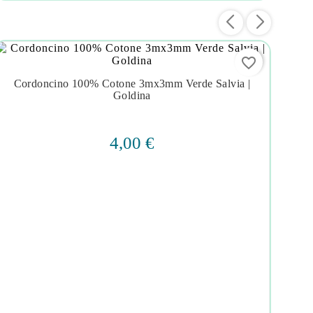
favorite_border
Cordoncino 100% Cotone 3mx3mm Verde Salvia |




Goldina
4,00 €