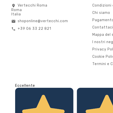
Vertecchi Roma
Condizioni 
location_on
Roma
Chi siamo
Italia
Pagamento
shoponline@vertecchi.com
email
Contattac
+39 06 33 22 821
call
Mappa del 
I nostri ne
Privacy Po
Cookie Pol
Termini e C
Eccellente