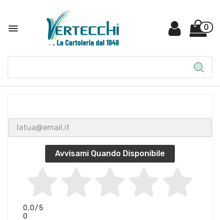

0
Avvisami Quando Disponibile
0,0
/5
0