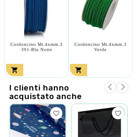
Cordoncino Mt.4xmm.3
Cordoncino Mt.4xmm.3
391-Blu Notte
Verde


I clienti hanno
acquistato anche
favorite_border
favorite_border