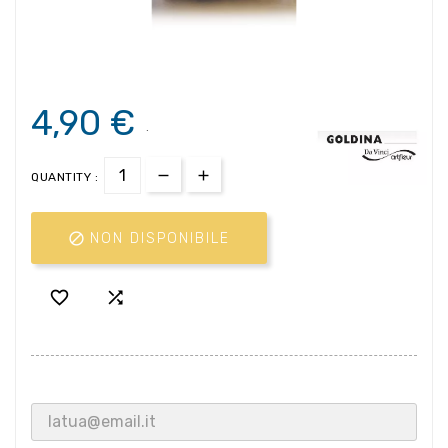
4,90 €
.
QUANTITY :

NON DISPONIBILE

