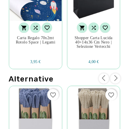






Carta Regalo 70x2mt
Shopper Carta Lucida
Rotolo Space | Legami
40+14x36 Cm Nero |
Selezione Vertecchi
3,95 €
4,00 €
Alternative
favorite_border
favorite_border