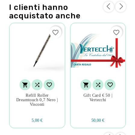
I clienti hanno
acquistato anche
favorite_border
favorite_border






Refill Roller
Gift Card € 50 |
Dreamtouch 0,7 Nero |
Vertecchi
Visconti
5,00 €
50,00 €