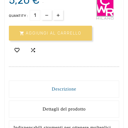
5,20 €
.
QUANTITY :

AGGIUNGI AL CARRELLO


Descrizione
Dettagli del prodotto
Indispensabili strumenti per ottenere molteplici