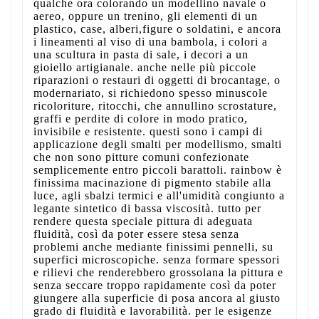
qualche ora colorando un modellino navale o
aereo, oppure un trenino, gli elementi di un
plastico, case, alberi,figure o soldatini, e ancora
i lineamenti al viso di una bambola, i colori a
una scultura in pasta di sale, i decori a un
gioiello artigianale. anche nelle più piccole
riparazioni o restauri di oggetti di brocantage, o
modernariato, si richiedono spesso minuscole
ricoloriture, ritocchi, che annullino scrostature,
graffi e perdite di colore in modo pratico,
invisibile e resistente. questi sono i campi di
applicazione degli smalti per modellismo, smalti
che non sono pitture comuni confezionate
semplicemente entro piccoli barattoli. rainbow è
finissima macinazione di pigmento stabile alla
luce, agli sbalzi termici e all'umidità congiunto a
legante sintetico di bassa viscosità. tutto per
rendere questa speciale pittura di adeguata
fluidità, così da poter essere stesa senza
problemi anche mediante finissimi pennelli, su
superfici microscopiche. senza formare spessori
e rilievi che renderebbero grossolana la pittura e
senza seccare troppo rapidamente così da poter
giungere alla superficie di posa ancora al giusto
grado di fluidità e lavorabilità. per le esigenze