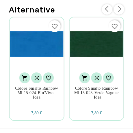
Alternative
favorite_border
favorite_border






Colore Smalto Rainbow
Colore Smalto Rainbow
Ml.15 024-Blu'Vivo |
Ml.15 023-Verde Vagone
Idea
| Idea
3,80 €
3,80 €