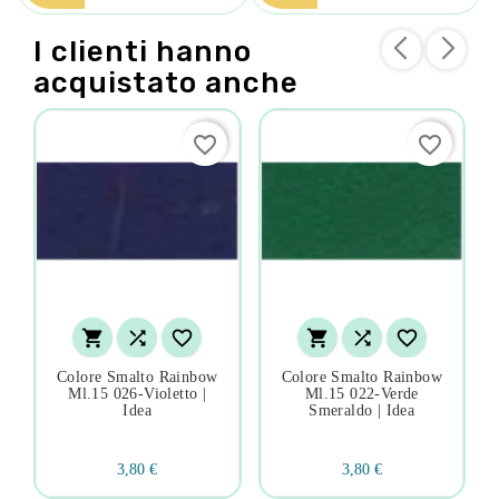
I clienti hanno
acquistato anche
favorite_border
favorite_border






Colore Smalto Rainbow
Colore Smalto Rainbow
Ml.15 026-Violetto |
Ml.15 022-Verde
Idea
Smeraldo | Idea
3,80 €
3,80 €