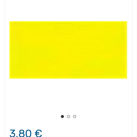
3,80 €
.