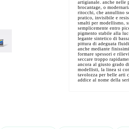
artigianale. anche nelle 
brocantage, o modernaria
ritocchi, che annullino s
pratico, invisibile e res
smalti per modellismo, 
semplicemente entro picc
pigmento stabile alla luc
legante sintetico di bass
pittura di adeguata fluid
anche mediante finissimi
formare spessori e rilie
seccare troppo rapidamen
ancora al giusto grado di
modellisti, la linea si c
tavolozza per belle arti
addice al nome della ser