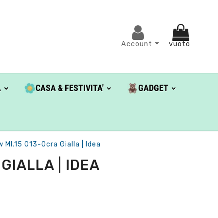
Account
vuoto
A
CASA & FESTIVITA'
GADGET
Ml.15 013-Ocra Gialla | Idea
IALLA | IDEA