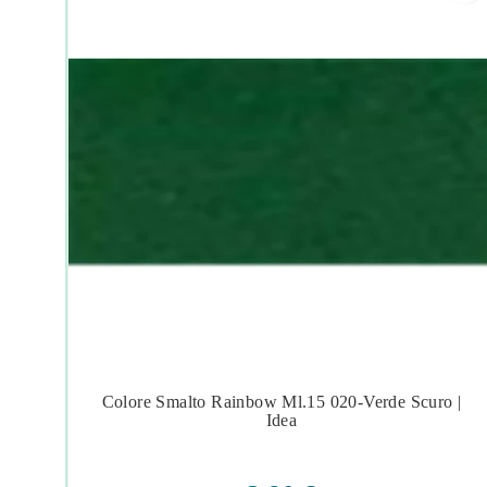
ebeo
Colore Smalto Rainbow Ml.15 020-Verde Scuro |




Idea