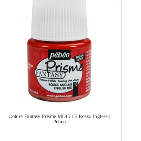
Colore Fantasy Prisme Ml.45 13-Rosso Inglese |
Co




Pebeo