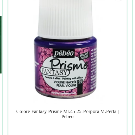
Colore Fantasy Prisme Ml.45 25-Porpora M.perla |




Pebeo