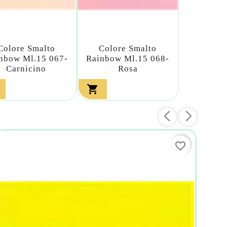
Colore Smalto
Colore Smalto
nbow Ml.15 067-
Rainbow Ml.15 068-
Carnicino
Rosa

favorite_border