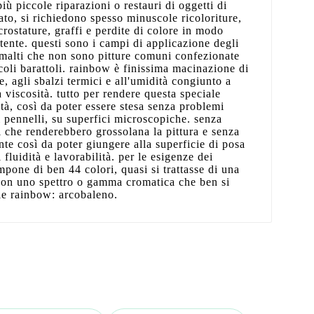
più piccole riparazioni o restauri di oggetti di
to, si richiedono spesso minuscole ricoloriture,
crostature, graffi e perdite di colore in modo
istente. questi sono i campi di applicazione degli
smalti che non sono pitture comuni confezionate
oli barattoli. rainbow è finissima macinazione di
e, agli sbalzi termici e all'umidità congiunto a
a viscosità. tutto per rendere questa speciale
ità, così da poter essere stesa senza problemi
 pennelli, su superfici microscopiche. senza
vi che renderebbero grossolana la pittura e senza
te così da poter giungere alla superficie di posa
 fluidità e lavorabilità. per le esigenze dei
ompone di ben 44 colori, quasi si trattasse di una
 con uno spettro o gamma cromatica che ben si
ie rainbow: arcobaleno.