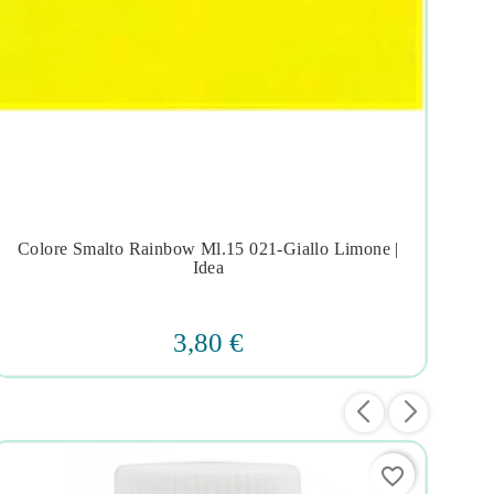
Colore Smalto Rainbow Ml.15 021-Giallo Limone |




Idea
3,80 €
favorite_border