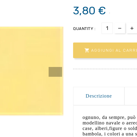
3,80 €
.
QUANTITY :

AGGIUNGI AL CARR
Descrizione
ognuno, da sempre, può 
modellino navale o aereo
case, alberi,figure o sol
bambola, i colori a una s