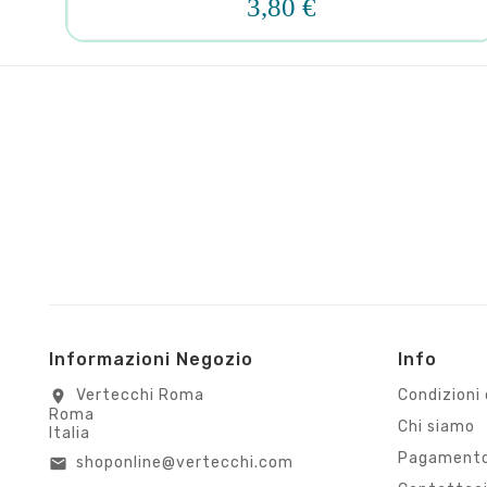
3,80 €
Informazioni Negozio
Info
Vertecchi Roma
Condizioni 
location_on
Roma
Chi siamo
Italia
Pagamento
shoponline@vertecchi.com
email