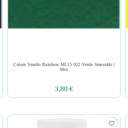
Colore Smalto Rainbow Ml.15 022-Verde Smeraldo |




Idea
3,80 €
favorite_border