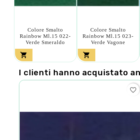
Colore Smalto
Colore Smalto
Rainbow Ml.15 022-
Rainbow Ml.15 023-
Verde Smeraldo
Verde Vagone


I clienti hanno acquistato a
favorite_border
favorite_border