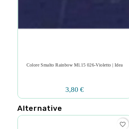
dea
Colore Smalto Rainbow Ml.15 026-Violetto | Idea




3,80 €
Alternative
favorite_border
favorite_border