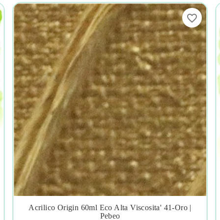
favorite_border
Acrilico Origin 60ml Eco Alta Viscosita' 41-Oro |




Pebeo