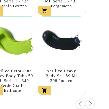
l. Serie 1 - 434
Ml. Serie 1 - 436
Titanio Grezzo
Pergamena

ilico Extra-Fine
Acrilico Heavy
vy Body Tubo 59
Body Sr.1 59 Ml
l. Serie 1 - 840
208-Indaco
Verde Giallo

Brillante