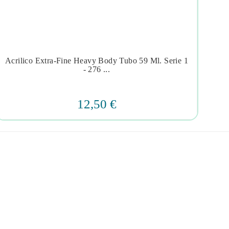
Acrilico Extra-Fine Heavy Body Tubo 59 Ml. Serie 1
Acr




- 276 ...
12,50 €