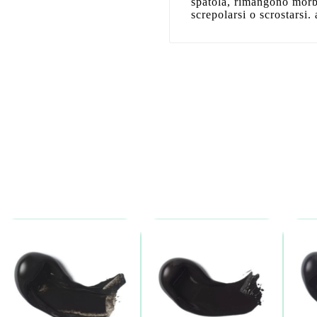
spatola, rimangono morbi
screpolarsi o scrostarsi. 