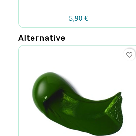
5,90 €
Alternative
favorite_border
favorite_border