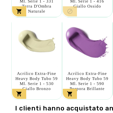
Ml. Serie 1 - 331
Ml. Serie 1 - 416
Terra D'Ombra
Giallo Ossido


Naturale
Acrilico Extra-Fine
Acrilico Extra-Fine
Heavy Body Tubo 59
Heavy Body Tubo 59
Ml. Serie 1 - 530
Ml. Serie 1 - 590
Giallo Bronzo
Porpora Brillante


I clienti hanno acquistato a