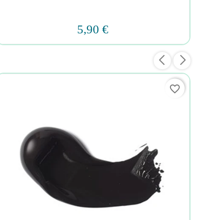
5,90 €
favorite_border