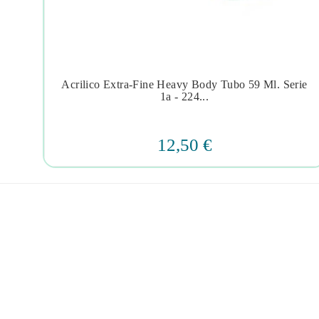
ie 4
Acrilico Extra-Fine Heavy Body Tubo 59 Ml. Serie




1a - 224...
12,50 €