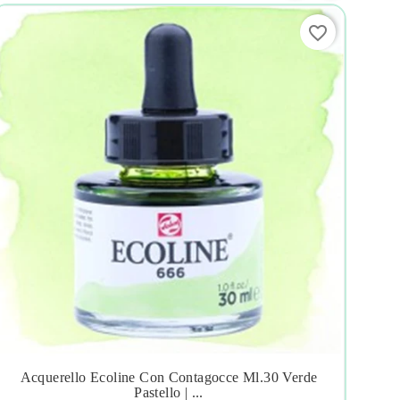
favorite_border
Acquerello Ecoline Con Contagocce Ml.30 Verde
Acr




Pastello | ...