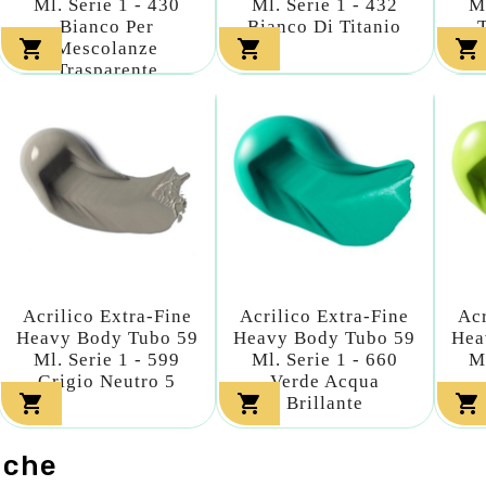
Ml. Serie 1 - 430
Ml. Serie 1 - 432
M
Bianco Per
Bianco Di Titanio



Mescolanze
Trasparente
Acrilico Extra-Fine
Acrilico Extra-Fine
Acr
Heavy Body Tubo 59
Heavy Body Tubo 59
Hea
Ml. Serie 1 - 599
Ml. Serie 1 - 660
M
Grigio Neutro 5
Verde Acqua



Brillante
nche