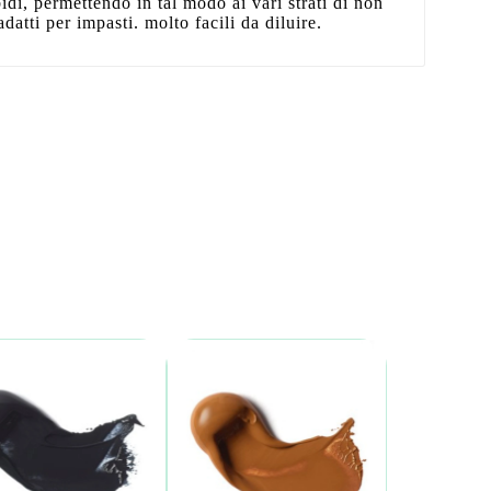
di, permettendo in tal modo ai vari strati di non
adatti per impasti. molto facili da diluire.