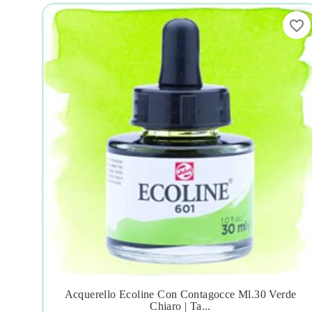
favorite_border
favorite_border
u
Acquerello Ecoline Con Contagocce Ml.30 Verde




Chiaro | Ta...