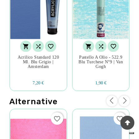






Acrilico Standard 120
Pastello A Olio - 522.9
Ml. Blu Grigio |
Blu Turchese N°9 | Van
Amsterdam
Gogh
7,20 €
1,90 €
Alternative
favorite_border
favorite_border