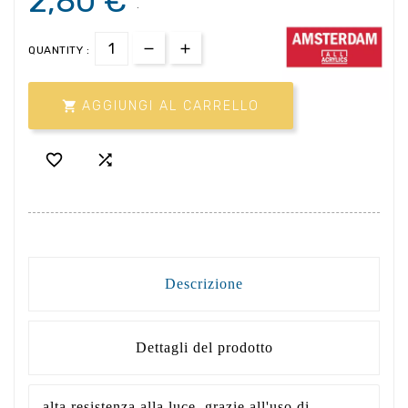
2,80 €
.
QUANTITY :

AGGIUNGI AL CARRELLO


Descrizione
Dettagli del prodotto
alta resistenza alla luce, grazie all'uso di