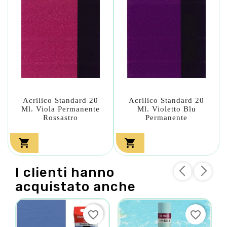
Acrilico Standard 20
Acrilico Standard 20
Ml. Viola Permanente
Ml. Violetto Blu
Rossastro
Permanente


I clienti hanno
acquistato anche
favorite_border
favorite_border