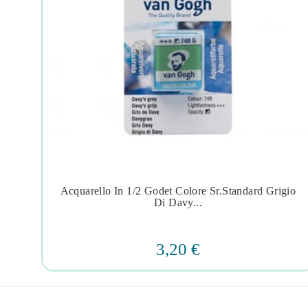
|
Acquarello In 1/2 Godet Colore Sr.standard Grigio




Di Davy...
3,20 €