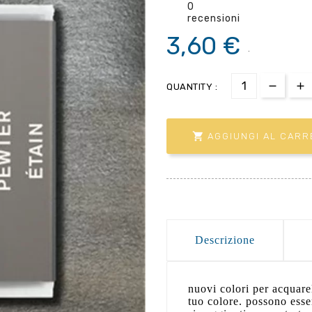
0
recensioni
3,60 €
.
QUANTITY :

AGGIUNGI AL CARR
Descrizione
nuovi colori per acquare
tuo colore. possono esser