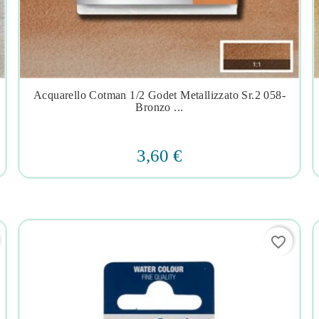
Acquarello Cotman 1/2 Godet Metallizzato Sr.2 058-




Bronzo ...
3,60 €
favorite_border