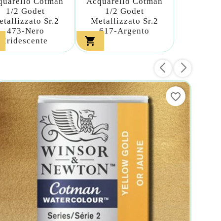
quarello Cotman
Acquarello Cotman
1/2 Godet
1/2 Godet
tallizzato Sr.2
Metallizzato Sr.2
473-Nero
617-Argento

Iridescente
favorite_border