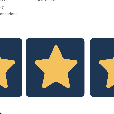
icy
ondizioni
i: