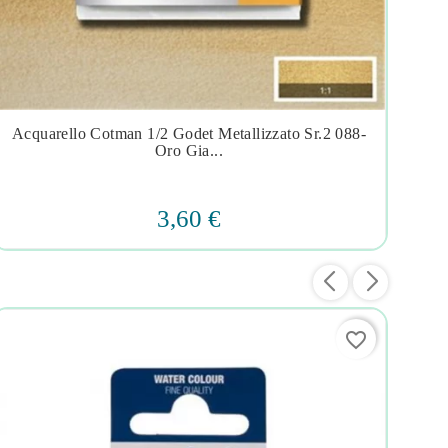
Acquarello Cotman 1/2 Godet Metallizzato Sr.2 088-
Acq




Oro Gia...
3,60 €
favorite_border