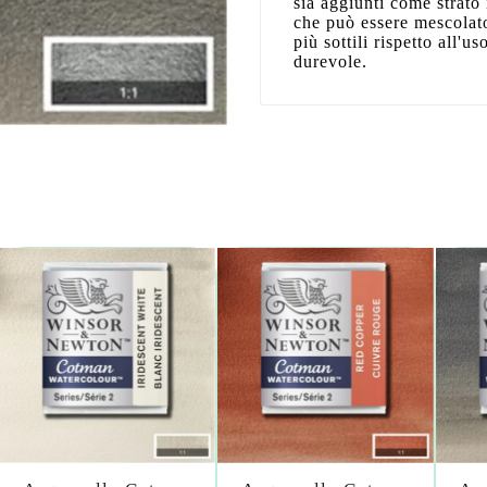
sia aggiunti come strato 
che può essere mescolato 
più sottili rispetto all'
durevole.