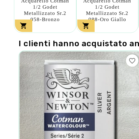
Acquarello Cotman
Acquarello Cotman
1/2 Godet
1/2 Godet
Metallizzato Sr.2
Metallizzato Sr.2
058-Bronzo
088-Oro Giallo


I clienti hanno acquistato a
favorite_border
favorite_border