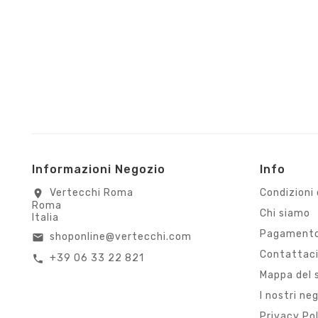
Informazioni Negozio
Info
Vertecchi Roma
Condizioni 
location_on
Roma
Chi siamo
Italia
Pagamento
shoponline@vertecchi.com
email
Contattac
+39 06 33 22 821
call
Mappa del 
I nostri ne
Privacy Po