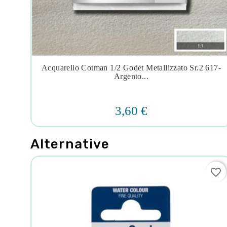
37
Acquarello Cotman 1/2 Godet Metallizzato Sr.2 617-




Argento...
3,60 €
Alternative
favorite_border
favorite_border