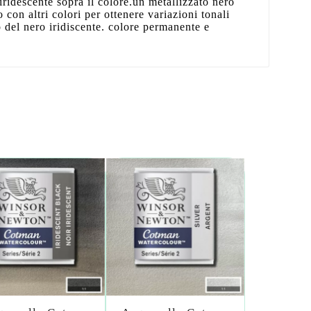
iridescente sopra il colore.un metallizzato nero
con altri colori per ottenere variazioni tonali
uso del nero iridiscente. colore permanente e