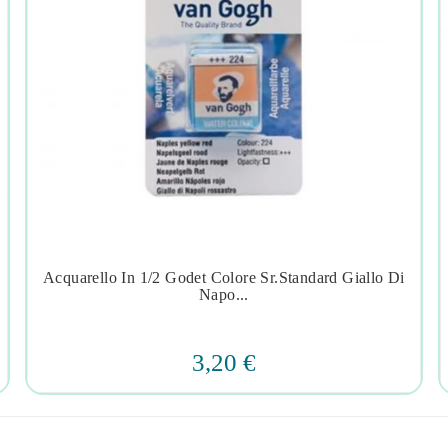
Acquarello In 1/2 Godet Colore Sr.standard Giallo Di




Napo...
3,20 €