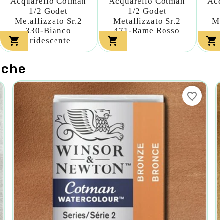
Acquarello Cotman
Acquarello Cotman
Ac
1/2 Godet
1/2 Godet
Metallizzato Sr.2
Metallizzato Sr.2
Me
330-Bianco
471-Rame Rosso



Iridescente
nche
favorite_border