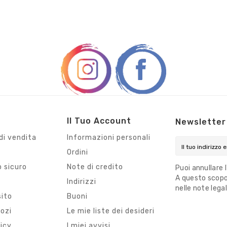
Il Tuo Account
Newsletter
di vendita
Informazioni personali
Ordini
 sicuro
Note di credito
Puoi annullare 
A questo scopo,
i
Indirizzi
nelle note legal
sito
Buoni
gozi
Le mie liste dei desideri
licy
I miei avvisi