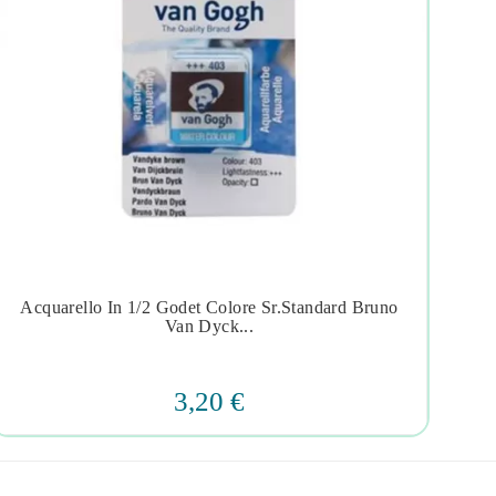
Acquarello In 1/2 Godet Colore Sr.standard Bruno
Acq




Van Dyck...
3,20 €