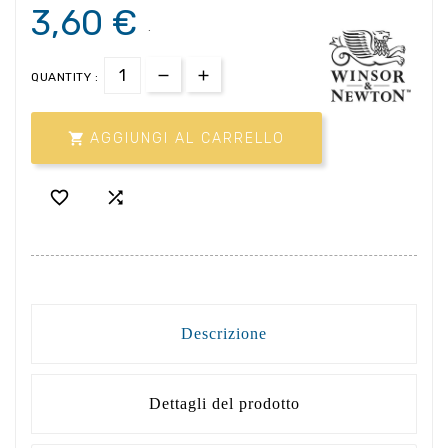
3,60 €
.
QUANTITY :

AGGIUNGI AL CARRELLO


Descrizione
Dettagli del prodotto