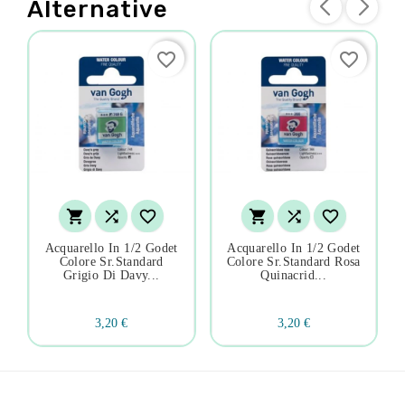
Alternative
favorite_border
favorite_border






Acquarello In 1/2 Godet
Acquarello In 1/2 Godet
Colore Sr.standard
Colore Sr.standard Rosa
Grigio Di Davy...
Quinacrid...
3,20 €
3,20 €