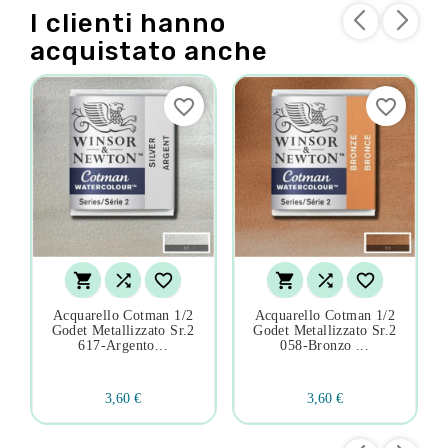
I clienti hanno
acquistato anche
favorite_border
favorite_border






Acquarello Cotman 1/2
Acquarello Cotman 1/2
Godet Metallizzato Sr.2
Godet Metallizzato Sr.2
617-Argento...
058-Bronzo ...
3,60 €
3,60 €