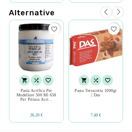
Alternative
favorite_border
favorite_border






Pasta Acrilica Per
Pasta Terracotta 1000gr
Modellare 500 Ml 658
| Das
Per Pittura Acri...
26,20 €
7,40 €