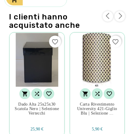
I clienti hanno
acquistato anche
favorite_border
favorite_border






Dado Alta 25x25x30
Carta Rivestimento
Scatola Nero | Selezione
University 421-Giglio
Vertecchi
Blu | Selezione ...
25,90 €
5,90 €