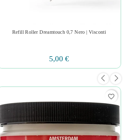
Refill Roller Dreamtouch 0,7 Nero | Visconti
P




5,00 €
favorite_border