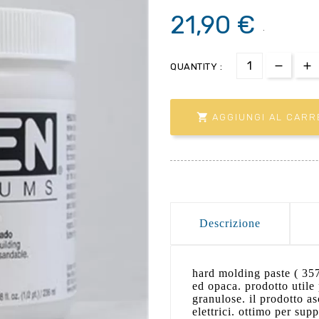
21,90 €
.
QUANTITY :

AGGIUNGI AL CARR
Descrizione
hard molding paste ( 357
ed opaca. prodotto utile p
granulose. il prodotto a
elettrici. ottimo per supp