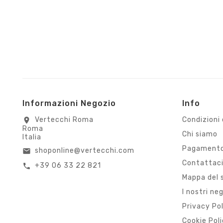
Informazioni Negozio
Info
Vertecchi Roma
Condizioni 
location_on
Roma
Chi siamo
Italia
Pagamento
shoponline@vertecchi.com
email
Contattac
+39 06 33 22 821
call
Mappa del 
I nostri ne
Privacy Po
Cookie Pol