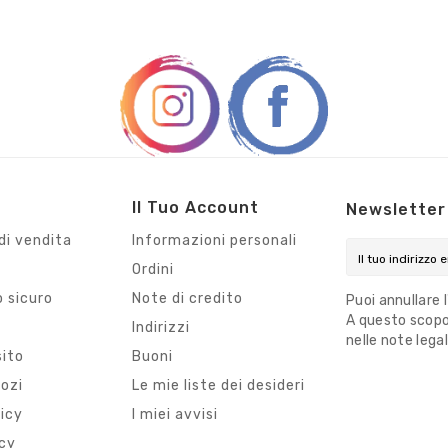
Il Tuo Account
Newsletter
di vendita
Informazioni personali
Ordini
 sicuro
Note di credito
Puoi annullare 
A questo scopo,
i
Indirizzi
nelle note legal
sito
Buoni
gozi
Le mie liste dei desideri
licy
I miei avvisi
icy