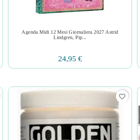
Agenda Midi 12 Mesi Giornaliera 2027 Astrid




Lindgren, Pip...
24,95 €
favorite_border