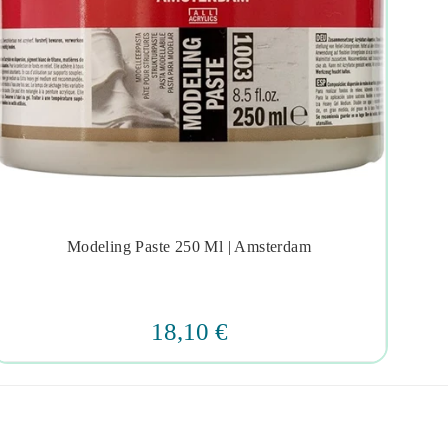
Modeling Paste 250 Ml | Amsterdam
Mo




18,10 €