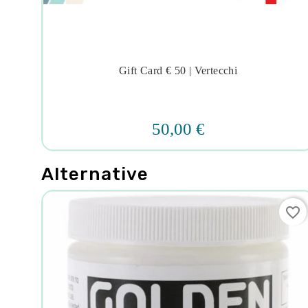
ebeo
Gift Card € 50 | Vertecchi




50,00 €
Alternative
favorite_border
favorite_border