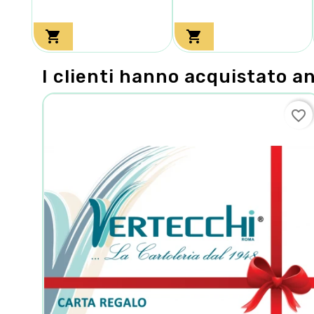


I clienti hanno acquistato a
favorite_border
favorite_border