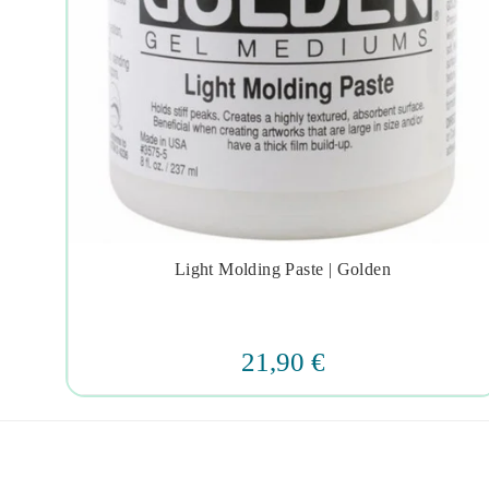
ebeo
Light Molding Paste | Golden




21,90 €