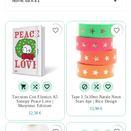

Nome, da A a Z
favorite_border
favorite_border






Taccuino Con Elastico A5
Tape 1,5x10mt Natale Neon
Snoopy Peace Love |
Stars 4pz | Rico Design
Marpimar Edizioni
15,90 €
12,50 €