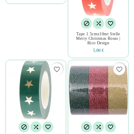



Tape 1.5cmx10mt Stelle
Merry Christmas Rosso |
Rico Design
5,00 €
favorite_border
favorite_border





