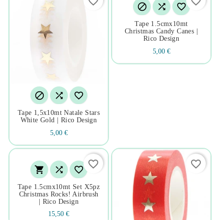
favorite_border
favorite_border



Tape 1.5cmx10mt
Christmas Candy Canes |
Rico Design
5,00 €



Tape 1,5x10mt Natale Stars
White Gold | Rico Design
5,00 €
favorite_border
favorite_border



Tape 1.5cmx10mt Set X5pz
Christmas Rocks! Airbrush
| Rico Design
15,50 €