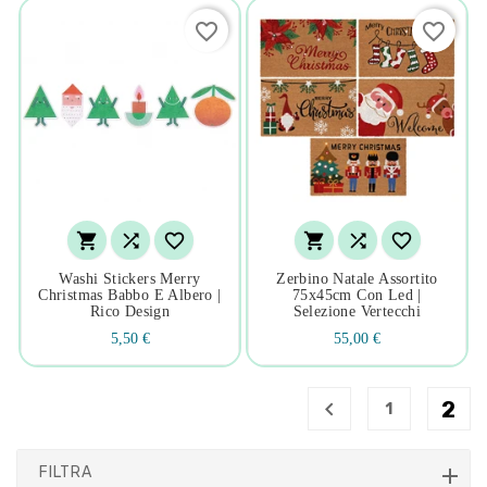
favorite_border
favorite_border






Washi Stickers Merry
Zerbino Natale Assortito
Christmas Babbo E Albero |
75x45cm Con Led |
Rico Design
Selezione Vertecchi
5,50 €
55,00 €

2
1
FILTRA