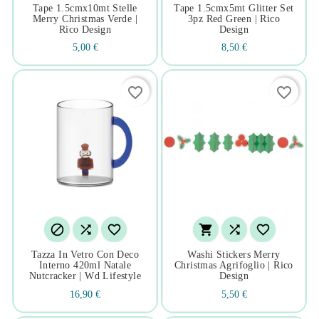
Tape 1.5cmx10mt Stelle
Tape 1.5cmx5mt Glitter Set
Merry Christmas Verde |
3pz Red Green | Rico
Rico Design
Design
5,00 €
8,50 €
favorite_border
favorite_border






Tazza In Vetro Con Deco
Washi Stickers Merry
Interno 420ml Natale
Christmas Agrifoglio | Rico
Nutcracker | Wd Lifestyle
Design
16,90 €
5,50 €