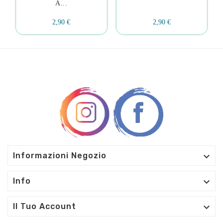
A...
2,90 €
2,90 €

Informazioni Negozio

Info

Il Tuo Account