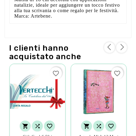
natalizie, ideale per aggiungere un tocco festivo
alla tua scrivania o come regalo per le festività.
Marca: Artebene.
I clienti hanno
acquistato anche
favorite_border
favorite_border





