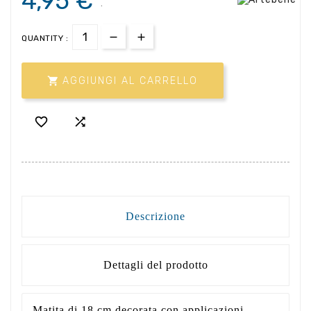
4,95 €
.
QUANTITY :

AGGIUNGI AL CARRELLO


Descrizione
Dettagli del prodotto
Matita di 18 cm decorata con applicazioni