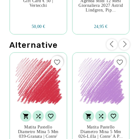
Gift Card € 50 |
Agenda Midi 12 Mesi
Vertecchi
Giornaliera 2027 Astrid
Lindgren, Pip...
50,00 €
24,95 €
Alternative
favorite_border
favorite_border






Matita Pastello
Matita Pastello
Diametro Mina 5 Mm
Diametro Mina 5 Mm
039-Granata | Conte'
026-Lilla | Conte' A P...