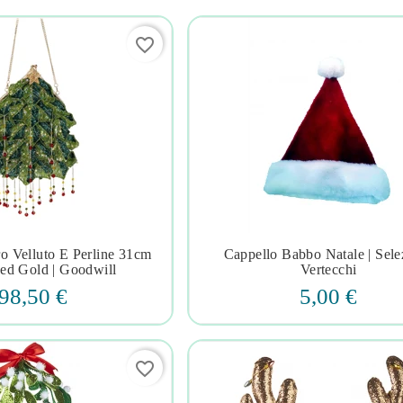
favorite_border
ro Velluto E Perline 31cm
Cappello Babbo Natale | Sele







ed Gold | Goodwill
Vertecchi
98,50 €
5,00 €
favorite_border