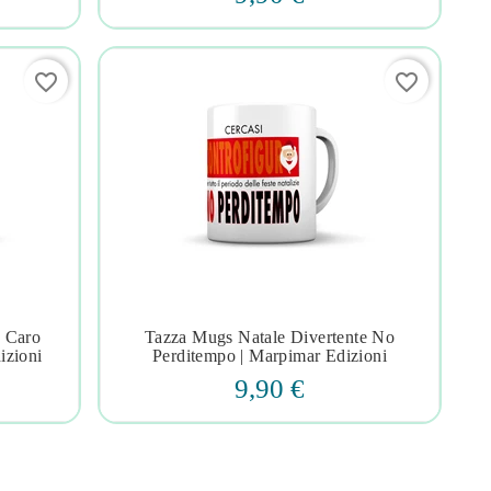
favorite_border
favorite_border
e Caro
Tazza Mugs Natale Divertente No




izioni
Perditempo | Marpimar Edizioni
9,90 €