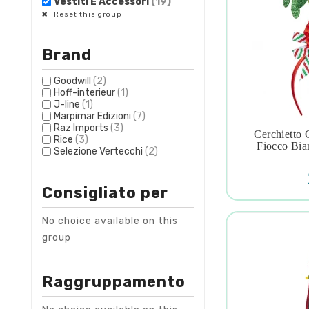
Vestiti E Accessori
(19)
Reset this group
Brand
Goodwill
(2)
Hoff-interieur
(1)
J-line
(1)
Marpimar Edizioni
(7)
Raz Imports
(3)
Cerchietto
Rice
(3)

Fiocco Bia
Selezione Vertecchi
(2)
Consigliato per
No choice available on this
group
Raggruppamento