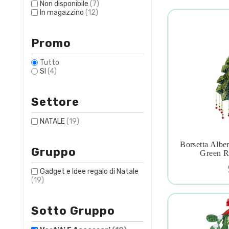
Non disponibile
(7)
In magazzino
(12)
Promo
Tutto
SI
(4)
Settore
NATALE
(19)
Borsetta Albe
Gruppo

Green R
Gadget e Idee regalo di Natale
(19)
Sotto Gruppo