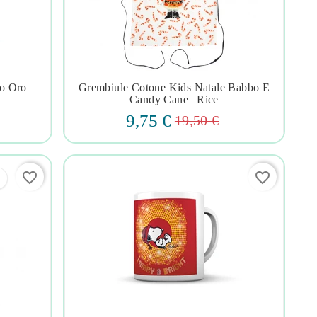
co Oro
Grembiule Cotone Kids Natale Babbo E




Candy Cane | Rice
9,75 €
19,50 €
favorite_border
favorite_border