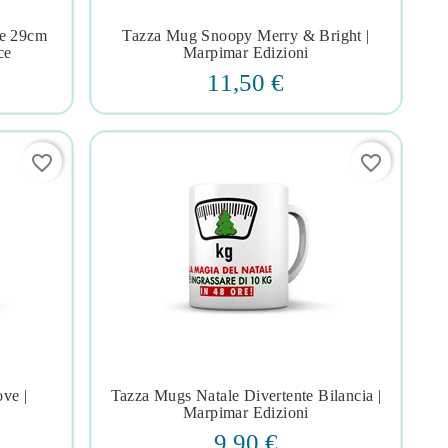
le 29cm
Tazza Mug Snoopy Merry & Bright |




ce
Marpimar Edizioni
11,50 €
favorite_border
favorite_border
ve |
Tazza Mugs Natale Divertente Bilancia |




Marpimar Edizioni
9,90 €