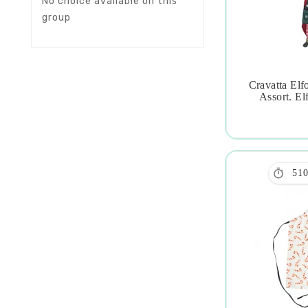
No choice available on this
group
Cravatta El

Assort. El

51