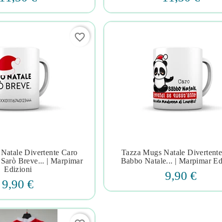
favorite_border
Natale Divertente Caro
Tazza Mugs Natale Divertent







Sarò Breve... | Marpimar
Babbo Natale... | Marpimar Ed
Edizioni
9,90 €
9,90 €