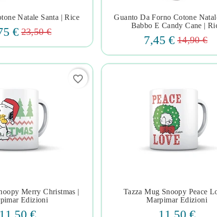
tone Natale Santa | Rice
Guanto Da Forno Cotone Nata







Babbo E Candy Cane | Ri
75 €
23,50 €
7,45 €
14,90 €
favorite_border
oopy Merry Christmas |
Tazza Mug Snoopy Peace Lo







pimar Edizioni
Marpimar Edizioni
11,50 €
11,50 €