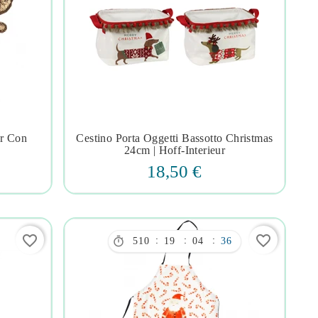
er Con
Cestino Porta Oggetti Bassotto Christmas




24cm | Hoff-Interieur
18,50 €
favorite_border
favorite_border

:
:
:
510
19
04
35