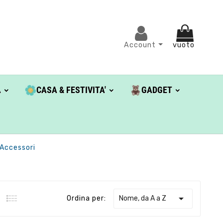
Account
vuoto
A
CASA & FESTIVITA'
GADGET
 Accessori

Nome, da A a Z
Ordina per: