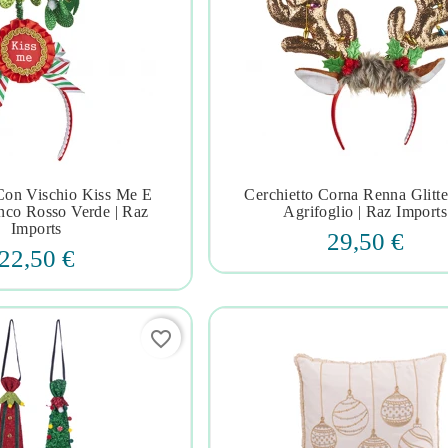
 Con Vischio Kiss Me E
Cerchietto Corna Renna Glitt







nco Rosso Verde | Raz
Agrifoglio | Raz Imports
Imports
29,50 €
22,50 €
favorite_border