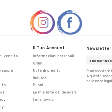
Il Tuo Account
Newsletter
di vendita
Informazioni personali
Ordini
 sicuro
Note di credito
Puoi annullare 
A questo scopo,
i
Indirizzi
nelle note legal
sito
Buoni
gozi
Le mie liste dei desideri
licy
I miei avvisi
icy