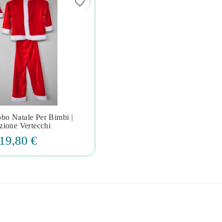
favorite_border
bbo Natale Per Bimbi |



zione Vertecchi
19,80 €