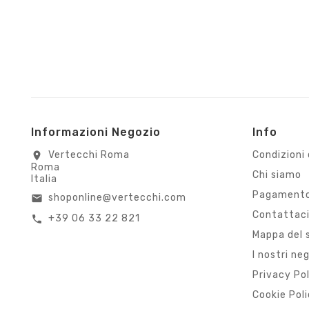
Informazioni Negozio
Info
Vertecchi Roma
Condizioni 
location_on
Roma
Chi siamo
Italia
Pagamento
shoponline@vertecchi.com
email
Contattac
+39 06 33 22 821
call
Mappa del 
I nostri ne
Privacy Po
Cookie Pol