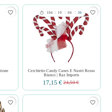
favorite_border
favorite_border

:
:
:
104
19
04
35
zione
Cerchietto Candy Canes E Nastri Rosso




Bianco | Raz Imports
17,15 €
24,50 €
favorite_border
favorite_border