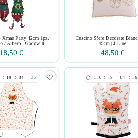
fo Xmas Party 42cm 1pz.
Cuscino Sfere Decorate Bian







fo / Albero | Goodwill
45cm | J-Line
18,50 €
48,50 €
favorite_border

:
:
:
:
:
:
0
19
04
35
510
19
04
35