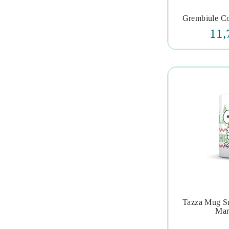
Grembiule Co

11,
Tazza Mug Sn

Mar