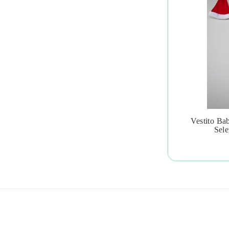
Vestito Ba

Sele