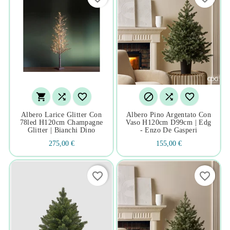






Albero Larice Glitter Con
Albero Pino Argentato Con
78led H120cm Champagne
Vaso H120cm D99cm | Edg
Glitter | Bianchi Dino
- Enzo De Gasperi
275,00 €
155,00 €
favorite_border
favorite_border