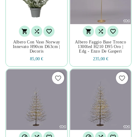






Albero Con Vaso Norway
Albero Faggio Base Tronco
Innevato H90cm D63cm |
1300led H210 D95 Oro |
Decoris
Edg - Enzo De Gasperi
85,00 €
235,00 €
favorite_border
favorite_border