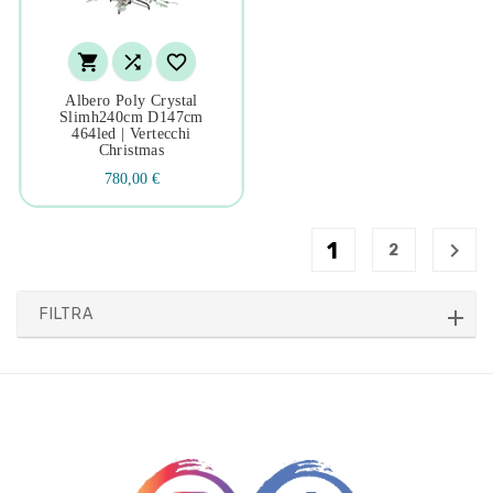



Albero Poly Crystal
Slimh240cm D147cm
464led | Vertecchi
Christmas
780,00 €
1

2
FILTRA