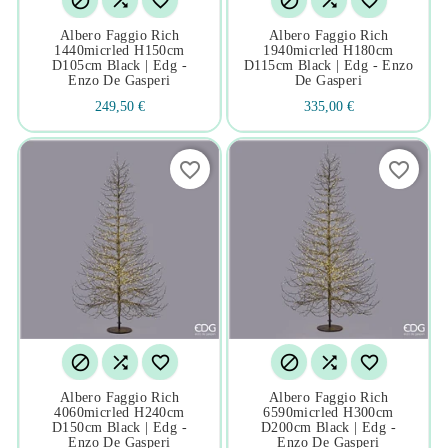






Albero Faggio Rich
Albero Faggio Rich
1440micrled H150cm
1940micrled H180cm
D105cm Black | Edg -
D115cm Black | Edg - Enzo
Enzo De Gasperi
De Gasperi
249,50 €
335,00 €
favorite_border
favorite_border






Albero Faggio Rich
Albero Faggio Rich
4060micrled H240cm
6590micrled H300cm
D150cm Black | Edg -
D200cm Black | Edg -
Enzo De Gasperi
Enzo De Gasperi