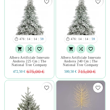
favorite_border
favorite_border


:
:
:
:
:
:
476
14
14
58
476
14
14
58






Albero Artificiale Innevato
Albero Artificiale Innevato
Andorra 225 Cm | The
Andorra 240 Cm | The
National Tree Company
National Tree Company
675,00 €
715,00 €
472,50 €
500,50 €
favorite_border
favorite_border