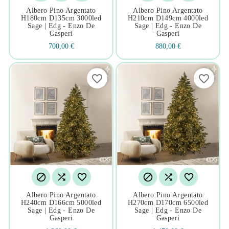
Albero Pino Argentato
Albero Pino Argentato
H180cm D135cm 3000led
H210cm D149cm 4000led
Sage | Edg - Enzo De
Sage | Edg - Enzo De
Gasperi
Gasperi
700,00 €
880,00 €
favorite_border
favorite_border






Albero Pino Argentato
Albero Pino Argentato
H240cm D166cm 5000led
H270cm D170cm 6500led
Sage | Edg - Enzo De
Sage | Edg - Enzo De
Gasperi
Gasperi