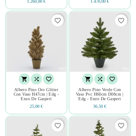
1.260,00 €
1.470,00 €
favorite_border
favorite_border






Albero Pino Oro Glitter
Albero Pino Verde Con
Con Vaso H47cm | Edg -
Vaso Pvc H60cm D08cm |
Enzo De Gasperi
Edg - Enzo De Gasperi
25,00 €
36,50 €
favorite_border
favorite_border