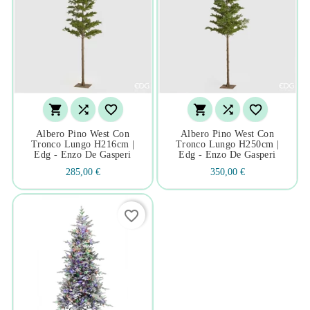






Albero Pino West Con
Albero Pino West Con
Tronco Lungo H216cm |
Tronco Lungo H250cm |
Edg - Enzo De Gasperi
Edg - Enzo De Gasperi
285,00 €
350,00 €
favorite_border