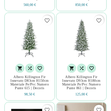
560,00 €
850,00 €
favorite_border
favorite_border






Albero Killington Fir
Albero Killington Fir
Innevato D83cm H150cm
Innevato D93cm H180cm
Materiale Pe/pvc Numero
Materiale Pe/pvc Numero
Punte 615 | Decoris
Punte 861 | Decoris
98,50 €
125,00 €
favorite_border
favorite_border