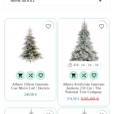

Nome, da A a Z
favorite_border
favorite_border

:
:
:
476
14
14
58






Albero 150cm Innevato
Albero Artificiale Innevato
Con Micro Led | Decoris
Andorra 210 Cm | The
National Tree Company
240,00 €
535,00 €
374,50 €