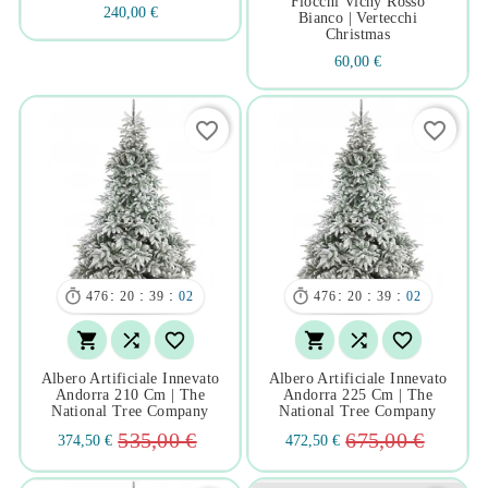
Fiocchi Vichy Rosso
240,00 €
Bianco | Vertecchi
Christmas
60,00 €
favorite_border
favorite_border


:
:
:
:
:
:
476
20
39
01
476
20
39
01






Albero Artificiale Innevato
Albero Artificiale Innevato
Andorra 210 Cm | The
Andorra 225 Cm | The
National Tree Company
National Tree Company
535,00 €
675,00 €
374,50 €
472,50 €