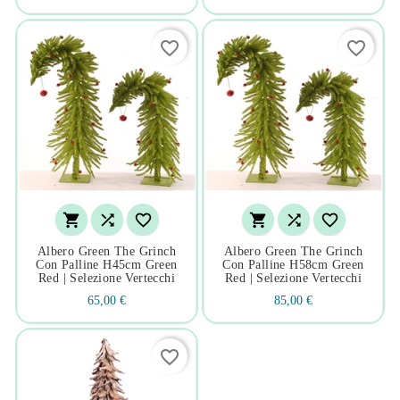
favorite_border
favorite_border






Albero Green The Grinch
Albero Green The Grinch
Con Palline H45cm Green
Con Palline H58cm Green
Red | Selezione Vertecchi
Red | Selezione Vertecchi
65,00 €
85,00 €
favorite_border