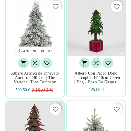
favorite_border
favorite_border

:
:
:
476
20
39
01






Albero Artificiale Innevato
Albero Con Pacco Dono
Andorra 240 Cm | The
Telescopico H110cm Green
National Tree Company
| Edg - Enzo De Gasperi
715,00 €
125,00 €
500,50 €
favorite_border
favorite_border