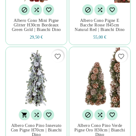






Albero Cono Mini Pigne
Albero Cono Pigne E
Glitter H30cm Bordeaux
Bacche Rosse H45cm
Green Gold | Bianchi Dino
Natural Red | Bianchi Dino
29,50 €
55,00 €
favorite_border
favorite_border






Albero Cono Pino Innevato
Albero Cono Pino Verde
Con Pigne H70cm | Bianchi
Pigne Oro H30cm | Bianchi
Dino
Dino