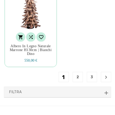



Albero In Legno Naturale
Marrone H130cm | Bianchi
Dino
550,00 €
1

2
3
FILTRA