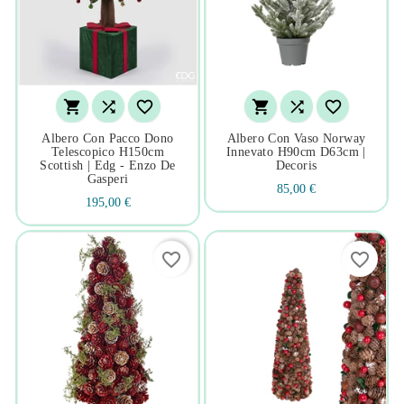






Albero Con Pacco Dono
Albero Con Vaso Norway
Telescopico H150cm
Innevato H90cm D63cm |
Scottish | Edg - Enzo De
Decoris
Gasperi
85,00 €
195,00 €
favorite_border
favorite_border