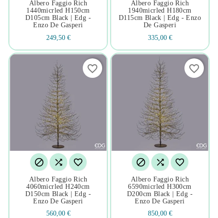
Albero Faggio Rich
Albero Faggio Rich
1440micrled H150cm
1940micrled H180cm
D105cm Black | Edg -
D115cm Black | Edg - Enzo
Enzo De Gasperi
De Gasperi
249,50 €
335,00 €
favorite_border
favorite_border






Albero Faggio Rich
Albero Faggio Rich
4060micrled H240cm
6590micrled H300cm
D150cm Black | Edg -
D200cm Black | Edg -
Enzo De Gasperi
Enzo De Gasperi
560,00 €
850,00 €