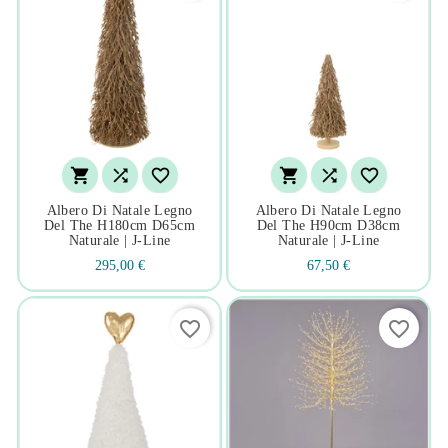






Albero Di Natale Legno
Albero Di Natale Legno
Del The H180cm D65cm
Del The H90cm D38cm
Naturale | J-Line
Naturale | J-Line
295,00 €
67,50 €
favorite_border
favorite_border