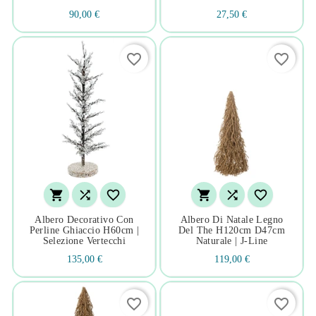
90,00 €
27,50 €
favorite_border
favorite_border






Albero Decorativo Con
Albero Di Natale Legno
Perline Ghiaccio H60cm |
Del The H120cm D47cm
Selezione Vertecchi
Naturale | J-Line
135,00 €
119,00 €
favorite_border
favorite_border