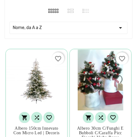

Nome, da A a Z
favorite_border
favorite_border






Albero 150cm Innevato
Albero 30cm C/funghi E
Con Micro Led | Decoris
Bubboli C/caraffa Picc