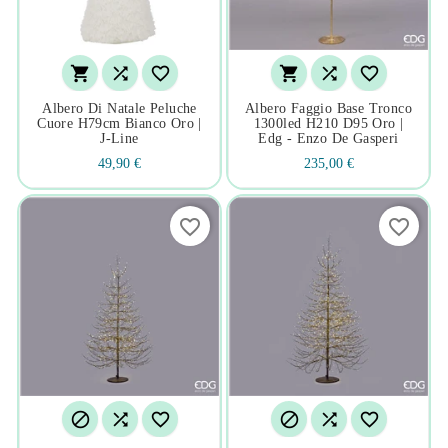






Albero Di Natale Peluche
Albero Faggio Base Tronco
Cuore H79cm Bianco Oro |
1300led H210 D95 Oro |
J-Line
Edg - Enzo De Gasperi
49,90 €
235,00 €
favorite_border
favorite_border





