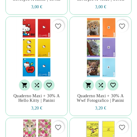
3,00 €
3,00 €
favorite_border
favorite_border






Quaderno Maxi + 30% A
Quaderno Maxi + 30% A
Hello Kitty | Panini
Wwf Fotografico | Panini
3,20 €
3,20 €
favorite_border
favorite_border