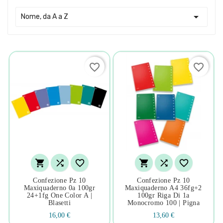

Nome, da A a Z
favorite_border
favorite_border






Confezione Pz 10
Confezione Pz 10
Maxiquaderno 0a 100gr
Maxiquaderno A4 36fg+2
24+1fg One Color A |
100gr Riga Di 1a
Blasetti
Monocromo 100 | Pigna
16,00 €
13,60 €