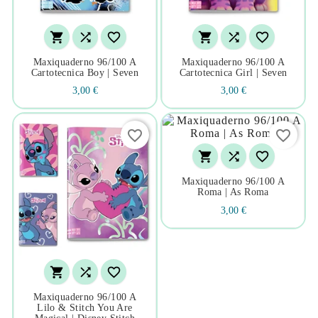






Maxiquaderno 96/100 A
Maxiquaderno 96/100 A
Cartotecnica Boy | Seven
Cartotecnica Girl | Seven
3,00 €
3,00 €
favorite_border
favorite_border



Maxiquaderno 96/100 A
Roma | As Roma
3,00 €



Maxiquaderno 96/100 A
Lilo & Stitch You Are