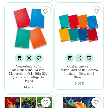
favorite_border
favorite_border






Confezione Pz 10
Confezione Pz 5
Maxiquaderno A4 P.m.
Maxiquaderno 0a Corsivo
Monocromo Q.i. 40fg 80gr
Iniziale - Disgrafia |
Quadretto Intelligente |
Blasetti
Pigna
8,00 €
14,40 €
favorite_border
favorite_border