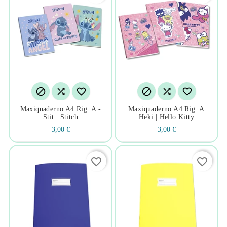






Maxiquaderno A4 Rig. A -
Maxiquaderno A4 Rig. A
Stit | Stitch
Heki | Hello Kitty
3,00 €
3,00 €
favorite_border
favorite_border