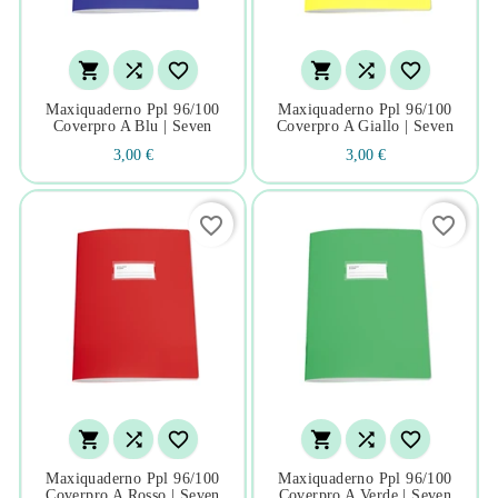






Maxiquaderno Ppl 96/100
Maxiquaderno Ppl 96/100
Coverpro A Blu | Seven
Coverpro A Giallo | Seven
3,00 €
3,00 €
favorite_border
favorite_border






Maxiquaderno Ppl 96/100
Maxiquaderno Ppl 96/100
Coverpro A Rosso | Seven
Coverpro A Verde | Seven