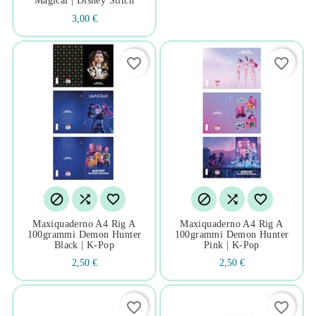
Magical | Disney Stitch
3,00 €
favorite_border
favorite_border






Maxiquaderno A4 Rig A
Maxiquaderno A4 Rig A
100grammi Demon Hunter
100grammi Demon Hunter
Black | K-Pop
Pink | K-Pop
2,50 €
2,50 €
favorite_border
favorite_border