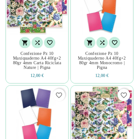






Confezione Pz 10
Confezione Pz 10
Maxiquaderno A4 40fg+2
Maxiquaderno A4 40fg+2
80gr 4mm Carta Riciclata
80gr 4mm Monocromo |
Nature | Pigna
Pigna
12,00 €
12,00 €
favorite_border
favorite_border