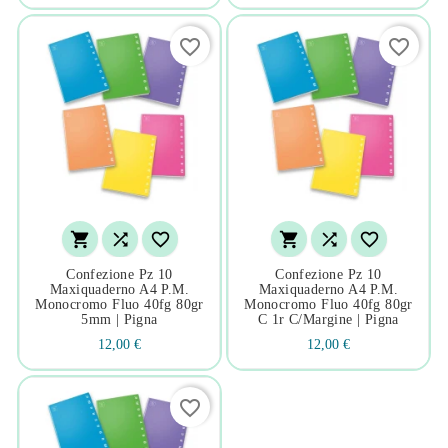
favorite_border
favorite_border






Confezione Pz 10
Confezione Pz 10
Maxiquaderno A4 P.m.
Maxiquaderno A4 P.m.
Monocromo Fluo 40fg 80gr
Monocromo Fluo 40fg 80gr
5mm | Pigna
C 1r C/margine | Pigna
12,00 €
12,00 €
favorite_border