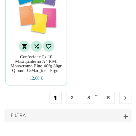



Confezione Pz 10
Maxiquaderno A4 P.m.
Monocromo Fluo 40fg 80gr
Q 5mm C/margine | Pigna
12,00 €
…
1

2
3
8
FILTRA