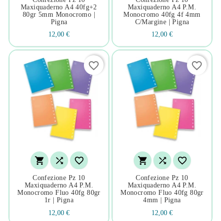
Maxiquaderno A4 40fg+2
Maxiquaderno A4 P.m.
80gr 5mm Monocromo |
Monocromo 40fg 4f 4mm
Pigna
C/margine | Pigna
12,00 €
12,00 €
favorite_border
favorite_border






Confezione Pz 10
Confezione Pz 10
Maxiquaderno A4 P.m.
Maxiquaderno A4 P.m.
Monocromo Fluo 40fg 80gr
Monocromo Fluo 40fg 80gr
1r | Pigna
4mm | Pigna
12,00 €
12,00 €