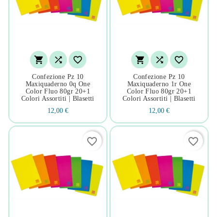






Confezione Pz 10
Confezione Pz 10
Maxiquaderno 0q One
Maxiquaderno 1r One
Color Fluo 80gr 20+1
Color Fluo 80gr 20+1
Colori Assortiti | Blasetti
Colori Assortiti | Blasetti
12,00 €
12,00 €
favorite_border
favorite_border