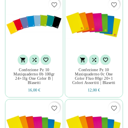
favorite_border
favorite_border






Confezione Pz 10
Confezione Pz 10
Maxiquaderno 0b 100gr
Maxiquaderno 0c One
24+1fg One Color B |
Color Fluo 80gr 20+1
Blasetti
Colori Assortiti | Blasetti
16,00 €
12,00 €
favorite_border
favorite_border