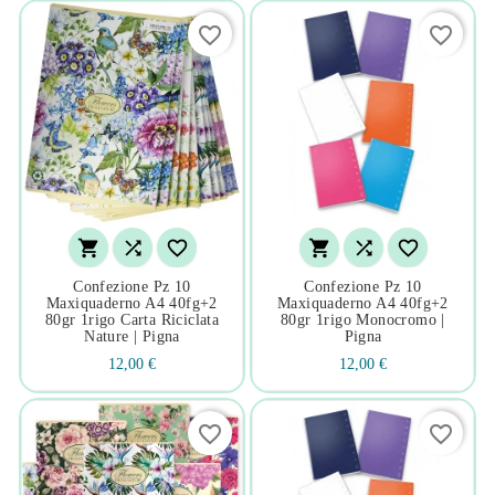
favorite_border
favorite_border






Confezione Pz 10
Confezione Pz 10
Maxiquaderno A4 40fg+2
Maxiquaderno A4 40fg+2
80gr 1rigo Carta Riciclata
80gr 1rigo Monocromo |
Nature | Pigna
Pigna
12,00 €
12,00 €
favorite_border
favorite_border