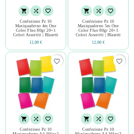






Confezione Pz 10
Confezione Pz 10
Maxiquaderno 4m One
Maxiquaderno 5m One
Color Fluo 80gr 20+1
Color Fluo 80gr 20+1
Colori Assortiti | Blasetti
Colori Assortiti | Blasetti
12,00 €
12,00 €
favorite_border
favorite_border






Confezione Pz 10
Confezione Pz 10
Maxiquaderno A4 36fg+2
Maxiquaderno A4 36fg+2