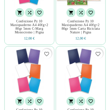






Confezione Pz 10
Confezione Pz 10
Maxiquaderno A4 40fg+2
Maxiquaderno A4 40fg+2
80gr 5mm C-Marg
80gr 5mm Carta Riciclata
Monocromo | Pigna
Nature | Pigna
12,00 €
12,00 €
favorite_border
favorite_border






Confezione Pz 10
Confezione Pz 10