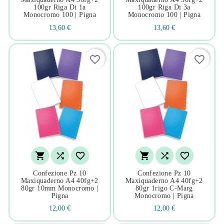
100gr Riga Di 1a
100gr Riga Di 3a
Monocromo 100 | Pigna
Monocromo 100 | Pigna
13,60 €
13,60 €
favorite_border
favorite_border






Confezione Pz 10
Confezione Pz 10
Maxiquaderno A4 40fg+2
Maxiquaderno A4 40fg+2
80gr 10mm Monocromo |
80gr 1rigo C-Marg
Pigna
Monocromo | Pigna
12,00 €
12,00 €