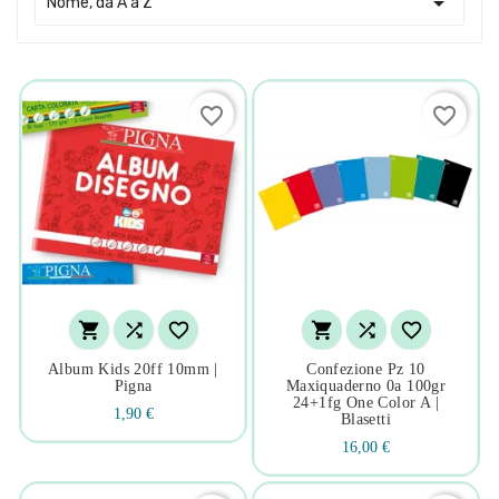

Nome, da A a Z
favorite_border
favorite_border






Album Kids 20ff 10mm |
Confezione Pz 10
Pigna
Maxiquaderno 0a 100gr
24+1fg One Color A |
1,90 €
Blasetti
16,00 €