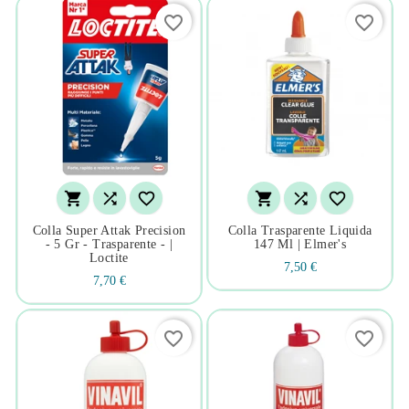
favorite_border
favorite_border






Colla Super Attak Precision
Colla Trasparente Liquida
- 5 Gr - Trasparente - |
147 Ml | Elmer's
Loctite
7,50 €
7,70 €
favorite_border
favorite_border