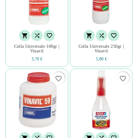






Colla Universale 100gr |
Colla Universale 250gr |
Vinavil
Vinavil
3,70 €
5,80 €
favorite_border
favorite_border





