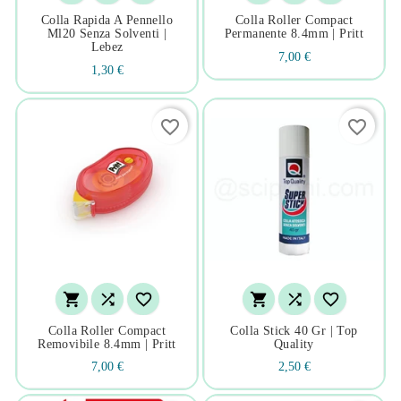
Colla Rapida A Pennello
Colla Roller Compact
Ml20 Senza Solventi |
Permanente 8.4mm | Pritt
Lebez
7,00 €
1,30 €
favorite_border
favorite_border






Colla Roller Compact
Colla Stick 40 Gr | Top
Removibile 8.4mm | Pritt
Quality
7,00 €
2,50 €