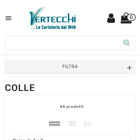

0
FILTRA
COLLE
44 prodotti