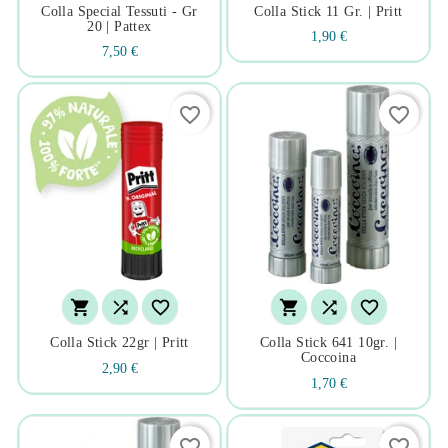
Colla Special Tessuti - Gr
Colla Stick 11 Gr. | Pritt
20 | Pattex
1,90 €
7,50 €
favorite_border
favorite_border






Colla Stick 22gr | Pritt
Colla Stick 641 10gr. |
Coccoina
2,90 €
1,70 €
favorite_border
favorite_border