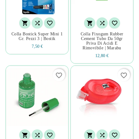






Colla Bostick Super Mini 1
Colla Fixogum Rubber
Gr. Pezzi 3 | Bostik
Cement Tubo Da 50gr
Priva Di Acidi E
7,50 €
Rimovibile | Marabu
12,80 €
favorite_border
favorite_border





