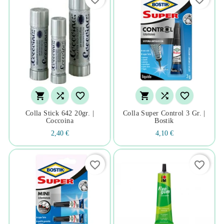






Colla Stick 642 20gr. |
Colla Super Control 3 Gr. |
Coccoina
Bostik
2,40 €
4,10 €
favorite_border
favorite_border