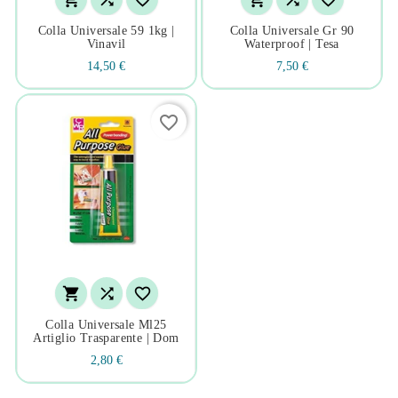
Colla Universale 59 1kg |
Colla Universale Gr 90
Vinavil
Waterproof | Tesa
14,50 €
7,50 €
favorite_border



Colla Universale Ml25
Artiglio Trasparente | Dom
2,80 €