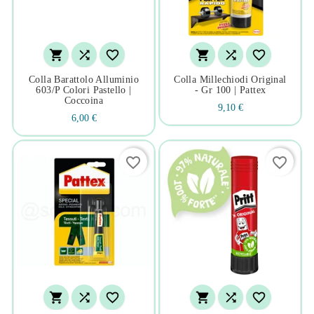






Colla Barattolo Alluminio
Colla Millechiodi Original
603/p Colori Pastello |
- Gr 100 | Pattex
Coccoina
9,10 €
6,00 €
favorite_border
favorite_border





