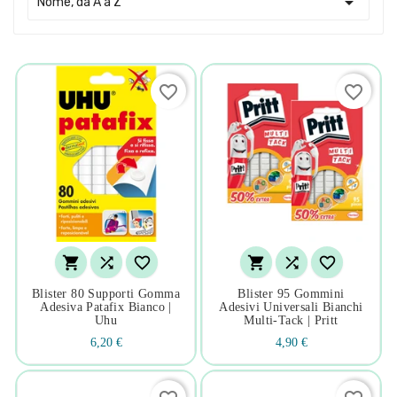

Nome, da A a Z
favorite_border
favorite_border






Blister 80 Supporti Gomma
Blister 95 Gommini
Adesiva Patafix Bianco |
Adesivi Universali Bianchi
Uhu
Multi-Tack | Pritt
6,20 €
4,90 €