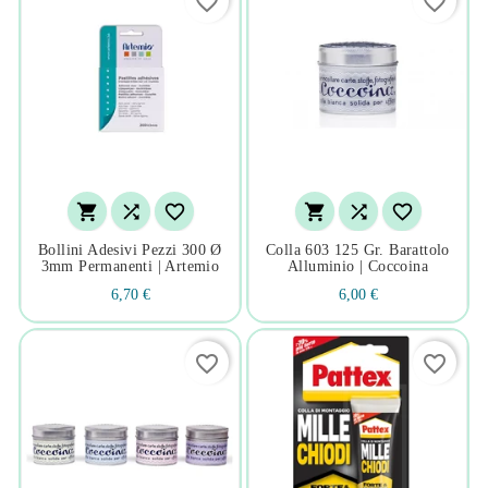
favorite_border
favorite_border






Bollini Adesivi Pezzi 300 Ø
Colla 603 125 Gr. Barattolo
3mm Permanenti | Artemio
Alluminio | Coccoina
6,70 €
6,00 €
favorite_border
favorite_border