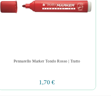
Pennarello Marker Tondo Rosso | Tratto




1,70 €