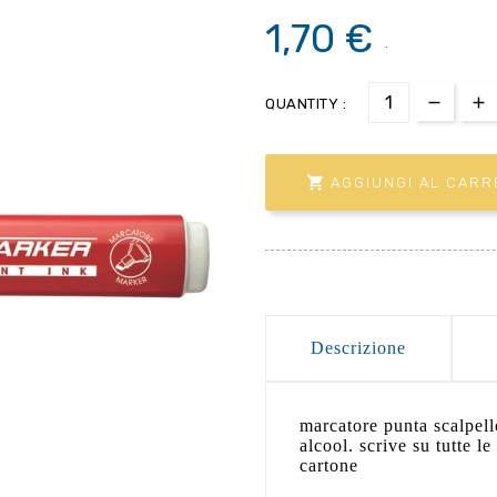
1,70 €
.
QUANTITY :

AGGIUNGI AL CARR
Descrizione
marcatore punta scalpell
alcool. scrive su tutte le
cartone