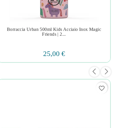
Borraccia Urban 500ml Kids Acciaio Inox Magic
A




Friends | 2...
25,00 €
favorite_border