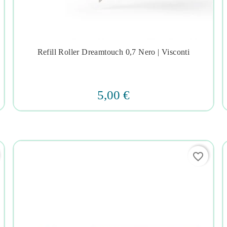
Refill Roller Dreamtouch 0,7 Nero | Visconti




5,00 €
favorite_border