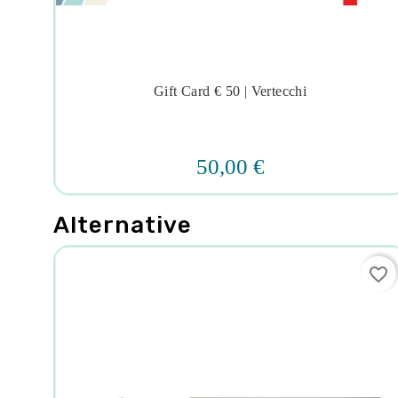
Gift Card € 50 | Vertecchi




50,00 €
Alternative
favorite_border
favorite_border
 3-