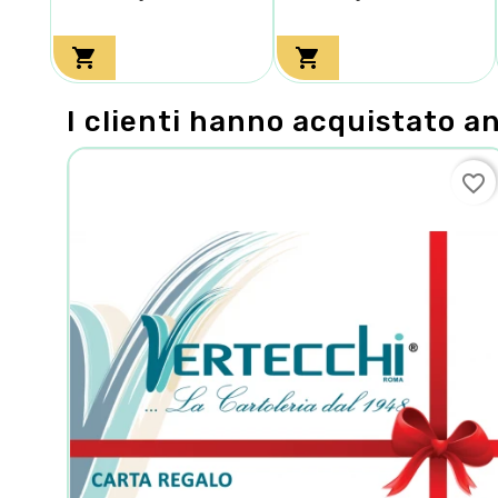


I clienti hanno acquistato a
favorite_border
favorite_border