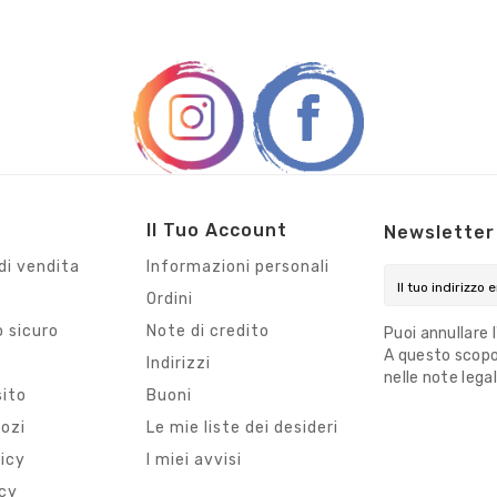
Il Tuo Account
Newsletter
di vendita
Informazioni personali
Ordini
 sicuro
Note di credito
Puoi annullare 
A questo scopo,
i
Indirizzi
nelle note legal
sito
Buoni
gozi
Le mie liste dei desideri
licy
I miei avvisi
icy