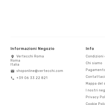
Informazioni Negozio
Info
Vertecchi Roma
Condizioni 
location_on
Roma
Chi siamo
Italia
Pagamento
shoponline@vertecchi.com
email
Contattac
+39 06 33 22 821
call
Mappa del 
I nostri ne
Privacy Po
Cookie Pol