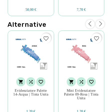
50,00 €
7,70 €
Alternative
favorite_border
favorite_border






Evidenziatore Palette
Mini Evidenziatore
14-Acqua | Tinta Unita
Palette 09-Rosa | Tinta
Unita
1,20 €
1,20 €