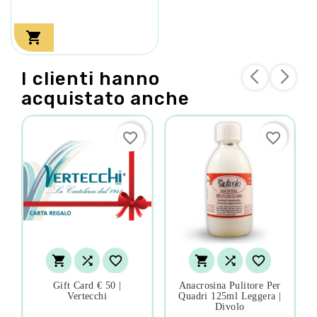

I clienti hanno
acquistato anche
favorite_border
favorite_border






Gift Card € 50 |
Anacrosina Pulitore Per
Vertecchi
Quadri 125ml Leggera |
Divolo