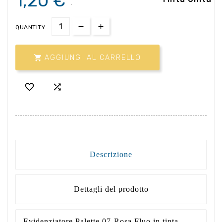
1,20 €
.
QUANTITY :

AGGIUNGI AL CARRELLO


Descrizione
Dettagli del prodotto
Evidenziatore Palette 07-Rosa Fluo in tinta