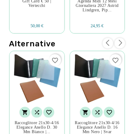
Gift Card € 50 |
Agenda Midi 12 Mesi
Vertecchi
Giornaliera 2027 Astrid
Lindgren, Pip...
50,00 €
24,95 €
Alternative
favorite_border
favorite_border






Raccoglitore 21x30-4/16
Raccoglitore 21x30-4/16
Elegance Anello D. 30
Elegance Anello D. 16
Mm Bianco |...
Mm Nero | Svar