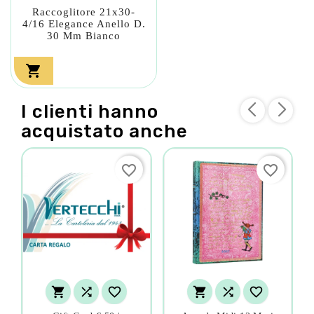
Raccoglitore 21x30-
4/16 Elegance Anello D.
30 Mm Bianco

I clienti hanno
acquistato anche
favorite_border
favorite_border





