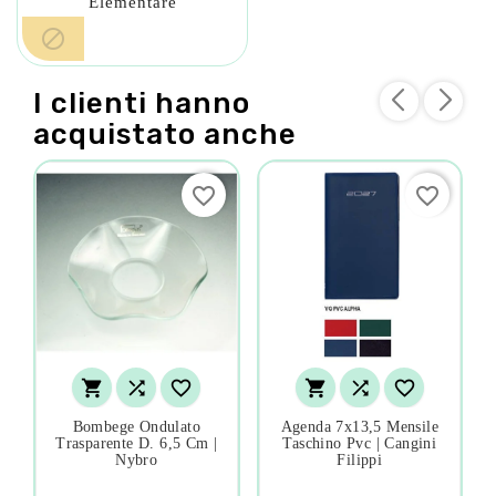
Elementare

I clienti hanno
acquistato anche
favorite_border
favorite_border






Bombege Ondulato
Agenda 7x13,5 Mensile
Trasparente D. 6,5 Cm |
Taschino Pvc | Cangini
Nybro
Filippi