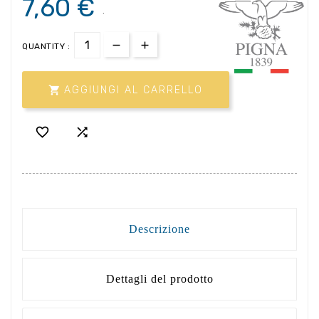
7,60 €
.
QUANTITY :

AGGIUNGI AL CARRELLO


Descrizione
Dettagli del prodotto