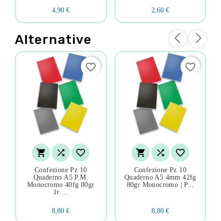
4,90 €
2,60 €
Alternative
favorite_border
favorite_border






Confezione Pz 10
Confezione Pz 10
Quaderno A5 P.m.
Quaderno A5 4mm 42fg
Monocromo 40fg 80gr
80gr Monocromo | P...
1r ...
8,80 €
8,80 €