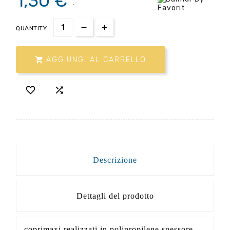
1,30 €
.
QUANTITY :

AGGIUNGI AL CARRELLO


Descrizione
Dettagli del prodotto
coprimaxi realizzati in polipropilene spessore