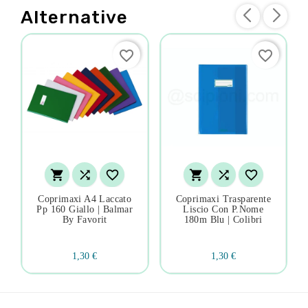
Alternative
favorite_border
favorite_border






Coprimaxi A4 Laccato
Coprimaxi Trasparente
Pp 160 Giallo | Balmar
Liscio Con P.nome
By Favorit
180m Blu | Colibri
1,30 €
1,30 €