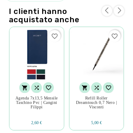
I clienti hanno
acquistato anche
favorite_border
favorite_border






Agenda 7x13,5 Mensile
Refill Roller
Taschino Pvc | Cangini
Dreamtouch 0,7 Nero |
Filippi
Visconti
2,60 €
5,00 €