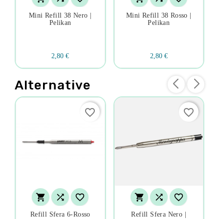
Mini Refill 38 Nero |
Mini Refill 38 Rosso |
Pelikan
Pelikan
2,80 €
2,80 €
Alternative
favorite_border
favorite_border






Refill Sfera 6-Rosso
Refill Sfera Nero |