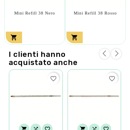
Mini Refill 38 Nero
Mini Refill 38 Rosso


I clienti hanno
acquistato anche
favorite_border
favorite_border





