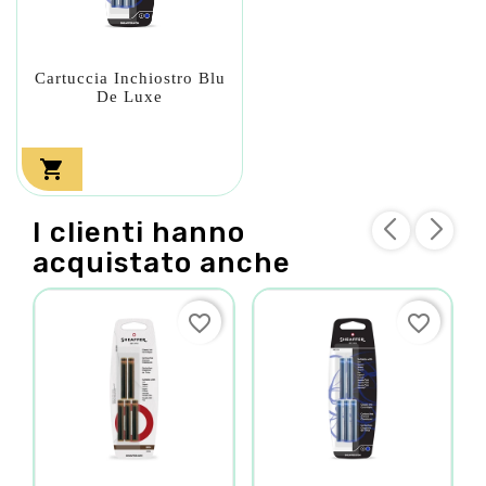
Cartuccia Inchiostro Blu
De Luxe

I clienti hanno
acquistato anche
favorite_border
favorite_border