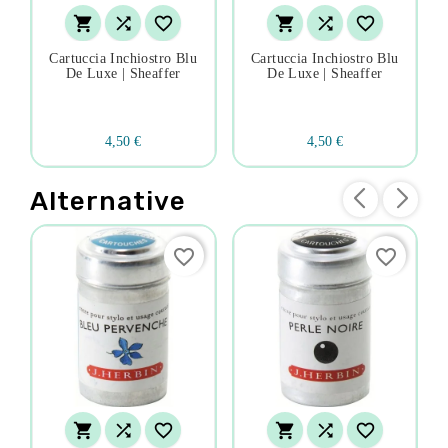






Cartuccia Inchiostro Blu
Cartuccia Inchiostro Blu
De Luxe | Sheaffer
De Luxe | Sheaffer
4,50 €
4,50 €
Alternative
favorite_border
favorite_border





