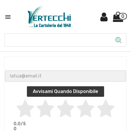

0
Avvisami Quando Disponibile
0,0
/5
0