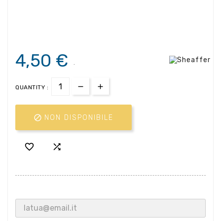
4,50 €
.
QUANTITY :

NON DISPONIBILE

