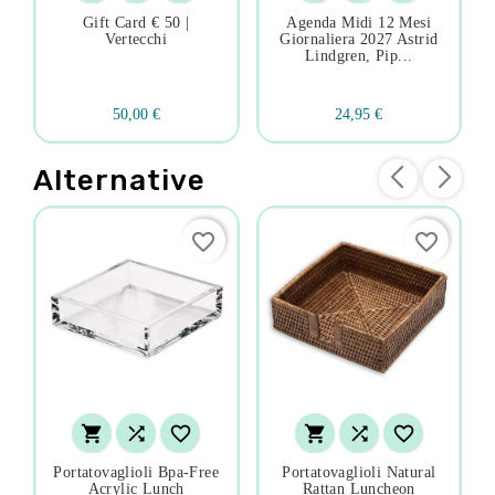
Gift Card € 50 |
Agenda Midi 12 Mesi
Vertecchi
Giornaliera 2027 Astrid
Lindgren, Pip...
50,00 €
24,95 €
Alternative
favorite_border
favorite_border






Portatovaglioli Bpa-Free
Portatovaglioli Natural
Acrylic Lunch
Rattan Luncheon