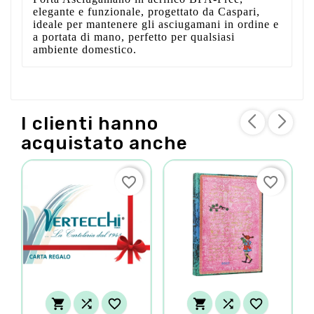
elegante e funzionale, progettato da Caspari,
ideale per mantenere gli asciugamani in ordine e
a portata di mano, perfetto per qualsiasi
ambiente domestico.
I clienti hanno
acquistato anche
favorite_border
favorite_border





