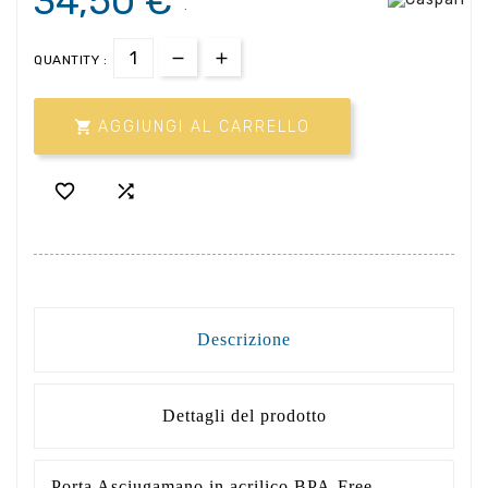
34,50 €
.
QUANTITY :

AGGIUNGI AL CARRELLO


Descrizione
Dettagli del prodotto
Porta Asciugamano in acrilico BPA-Free,