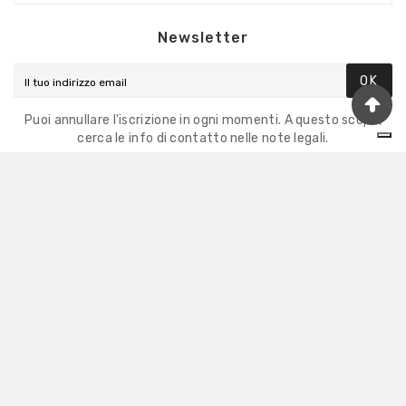
Newsletter
OK
Puoi annullare l'iscrizione in ogni momenti. A questo scopo,
cerca le info di contatto nelle note legali.
Eccellente
4,9
/5
8.860
recensioni
Il totale delle recensioni indicate include la somma
di:
Recensioni Feedaty
3850
Recensioni Ebay
5010