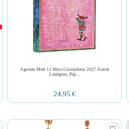
Agenda Midi 12 Mesi Giornaliera 2027 Astrid




Lindgren, Pip...
24,95 €
favorite_border