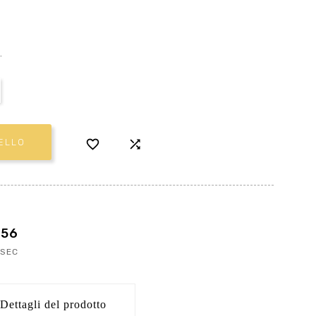
.


ELLO
55
SEC
Dettagli del prodotto