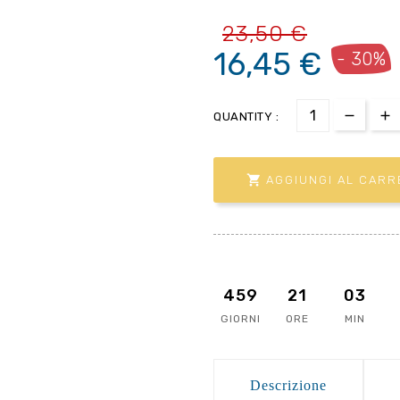
23,50 €
16,45 €
- 30%
QUANTITY :

AGGIUNGI AL CARR
459
21
03
GIORNI
ORE
MIN
Descrizione