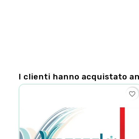
I clienti hanno acquistato a
favorite_border
favorite_border