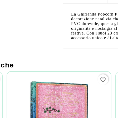
La Ghirlanda Popcorn P
decorazione natalizia che
PVC durevole, questa gh
originalità e nostalgia a
festive. Con i suoi 23 c
accessorio unico e di alta
nche
favorite_border