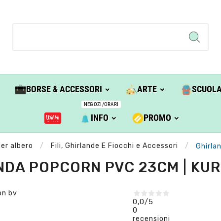
BORSE & ACCESSORI
ARTE
SCUOL
NEGOZI/ORARI
INFO
PROMO
per albero
Fili, Ghirlande E Fiocchi e Accessori
Ghirla
NDA POPCORN PVC 23CM | KUR
0,0
/5
0
recensioni