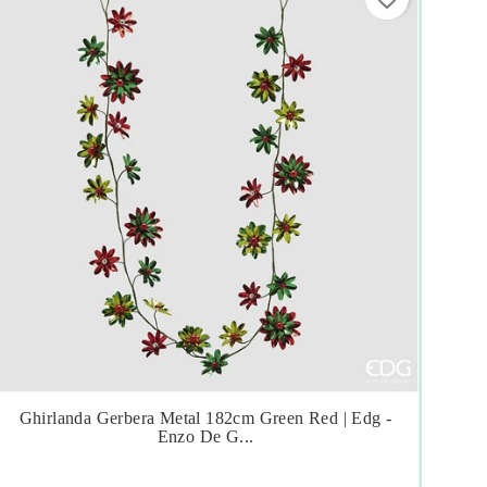
Ghirlanda Gerbera Metal 182cm Green Red | Edg -
Gh




Enzo De G...