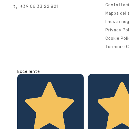
Contattac
+39 06 33 22 821
call
Mappa del 
I nostri ne
Privacy Po
Cookie Pol
Termini e C
Eccellente