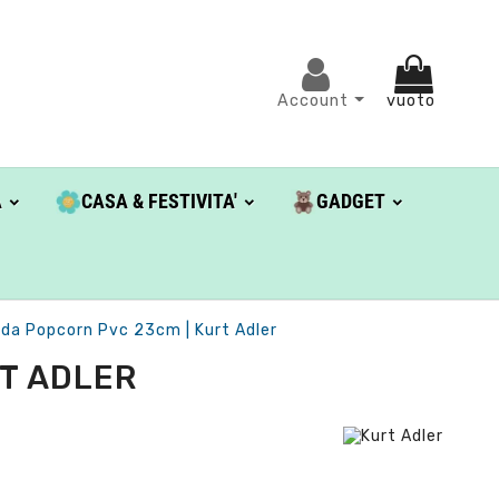
Account
vuoto
A
CASA & FESTIVITA'
GADGET
nda Popcorn Pvc 23cm | Kurt Adler
T ADLER