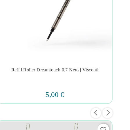
Refill Roller Dreamtouch 0,7 Nero | Visconti
P




5,00 €
favorite_border