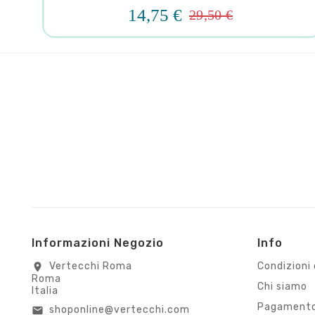
14,75 €
29,50 €
Informazioni Negozio
Info
Vertecchi Roma
Condizioni 
location_on
Roma
Chi siamo
Italia
Pagamento
shoponline@vertecchi.com
email