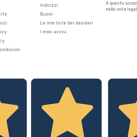
A questo scopo,
i
Indirizzi
nelle note legal
sito
Buoni
gozi
Le mie liste dei desideri
licy
I miei avvisi
icy
ondizioni