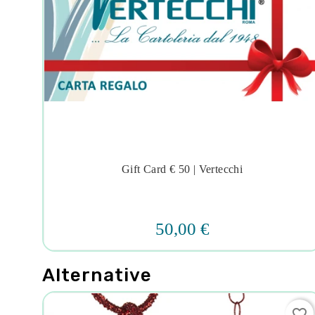
ebeo
Gift Card € 50 | Vertecchi




50,00 €
Alternative
favorite_border
favorite_border