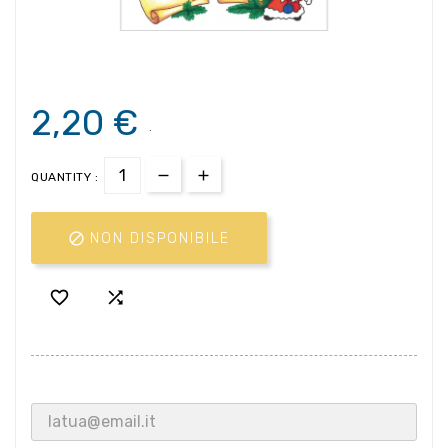
2,20 €
.
QUANTITY :

NON DISPONIBILE

