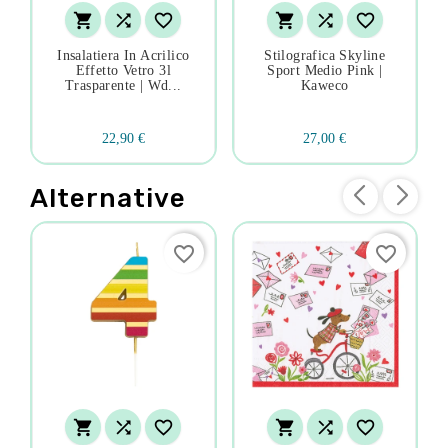






Insalatiera In Acrilico
Stilografica Skyline
Effetto Vetro 3l
Sport Medio Pink |
Trasparente | Wd...
Kaweco
22,90 €
27,00 €
Alternative
favorite_border
favorite_border





