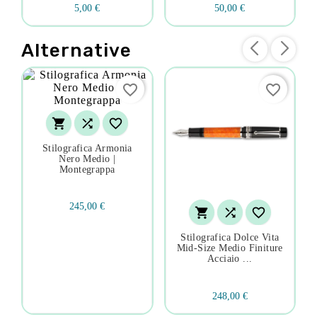
5,00 €
50,00 €
Alternative
favorite_border
favorite_border



Stilografica Armonia
Nero Medio |
Montegrappa
245,00 €



Stilografica Dolce Vita
Mid-Size Medio Finiture
Acciaio ...
248,00 €