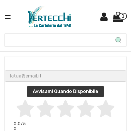

0
Avvisami Quando Disponibile
0,0
/5
0