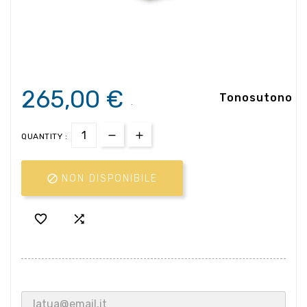
265,00 €
Tonosutono
.
QUANTITY :

NON DISPONIBILE

