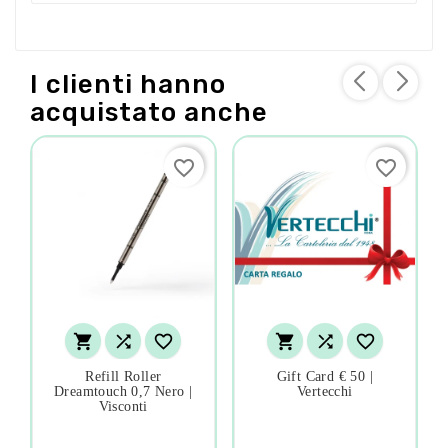
I clienti hanno
acquistato anche
favorite_border
favorite_border






Refill Roller
Gift Card € 50 |
Dreamtouch 0,7 Nero |
Vertecchi
Visconti