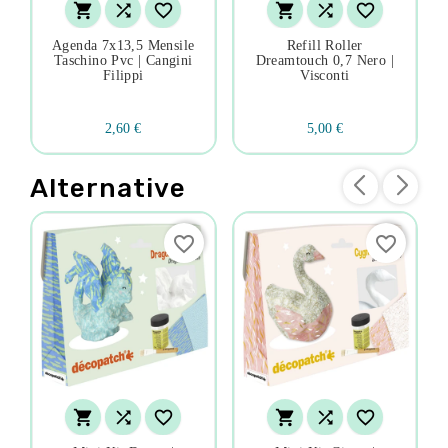






Agenda 7x13,5 Mensile
Refill Roller
Taschino Pvc | Cangini
Dreamtouch 0,7 Nero |
Filippi
Visconti
2,60 €
5,00 €
Alternative
favorite_border
favorite_border





