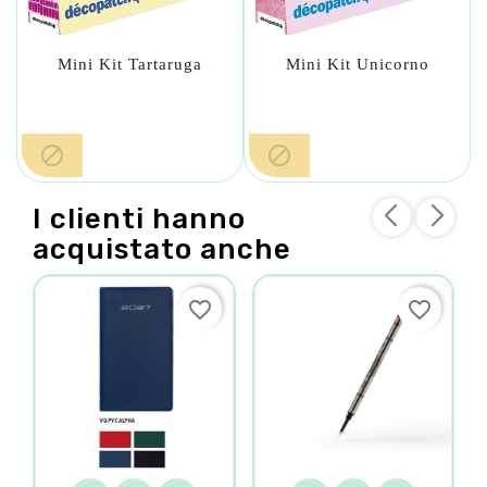
Mini Kit Tartaruga
Mini Kit Unicorno


I clienti hanno
acquistato anche
favorite_border
favorite_border