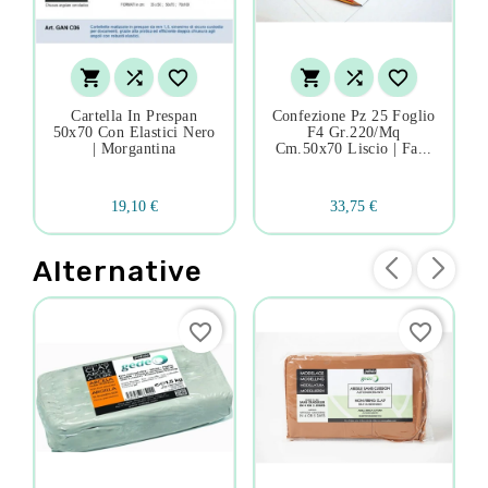






Cartella In Prespan
Confezione Pz 25 Foglio
50x70 Con Elastici Nero
F4 Gr.220/mq
| Morgantina
Cm.50x70 Liscio | Fa...
19,10 €
33,75 €
Alternative
favorite_border
favorite_border