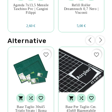
Agenda 7x13,5 Mensile
Refill Roller
Taschino Pvc | Cangini
Dreamtouch 0,7 Nero |
Filippi
Visconti
2,60 €
5,00 €
Alternative
favorite_border
favorite_border






Base Taglio 30x45
Base Per Taglio Cm.
Triplo Strato | Ikona
45x60 Rigenerabile