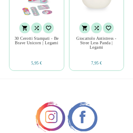






30 Cerotti Stampati - Be
Giocattolo Antistress -
Brave Unicorn | Legami
Stree Less Panda |
Legami
5,95 €
7,95 €