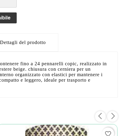
ibile
Dettagli del prodotto
ontenere fino a 24 pennarelli copic, realizzato in
iestere beige. chiusura con cerniera per un
interno organizzato con elastici per mantenere i
compatto e leggero, ideale per trasporto e
favorite_border