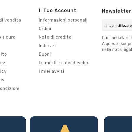
Il Tuo Account
Newsletter
di vendita
Informazioni personali
Ordini
 sicuro
Note di credito
Puoi annullare 
A questo scopo,
i
Indirizzi
nelle note legal
sito
Buoni
gozi
Le mie liste dei desideri
licy
I miei avvisi
icy
ondizioni