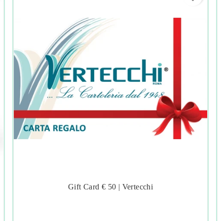
Gift Card € 50 | Vertecchi



