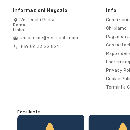
Informazioni Negozio
Info
Vertecchi Roma
Condizioni 
location_on
Roma
Chi siamo
Italia
Pagamento
shoponline@vertecchi.com
email
Contattac
+39 06 33 22 821
call
Mappa del 
I nostri ne
Privacy Po
Cookie Pol
Termini e C
Eccellente