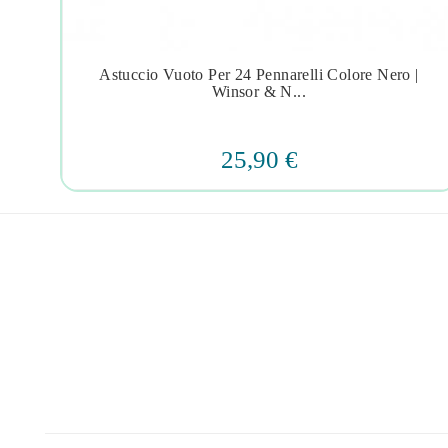
Astuccio Vuoto Per 24 Pennarelli Colore Nero |




Winsor & N...
25,90 €