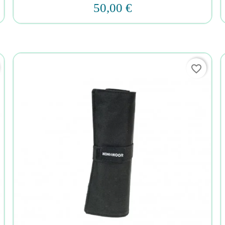
50,00 €
favorite_border