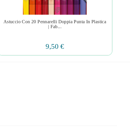
Astuccio Con 20 Pennarelli Doppia Punta In Plastica
As




| Fab...
9,50 €