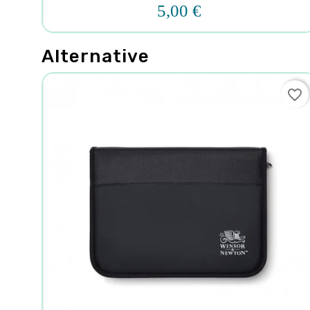
5,00 €
Alternative
favorite_border
favorite_border