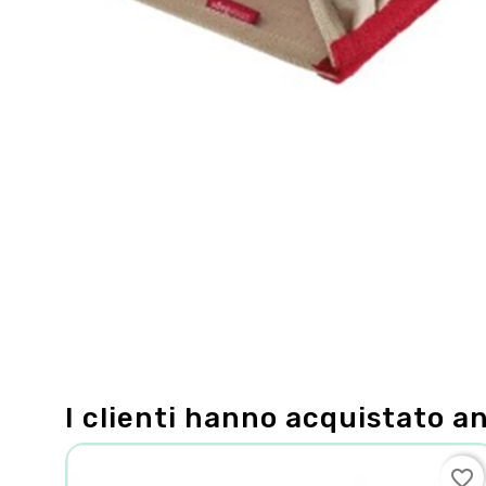
I clienti hanno acquistato a
favorite_border
favorite_border