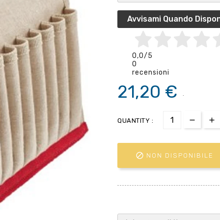
Avvisami Quando Dispon
0,0
/5
0
recensioni
21,20 €
.
QUANTITY :

NON DISPONIBILE