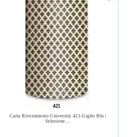
Carta Rivestimento University 421-Giglio Blu |
A




Selezione ...