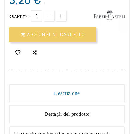
3,20 €
.
QUANTITY :

AGGIUNGI AL CARRELLO


Descrizione
Dettagli del prodotto
L'astuccio contiene 6 mine per compasso di