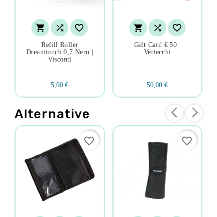






Refill Roller
Gift Card € 50 |
Dreamtouch 0,7 Nero |
Vertecchi
Visconti
5,00 €
50,00 €
Alternative
favorite_border
favorite_border