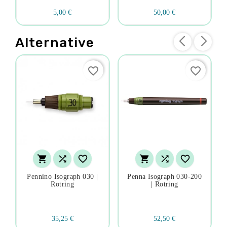
5,00 €
50,00 €
Alternative
favorite_border
favorite_border






Pennino Isograph 030 |
Penna Isograph 030-200
Rotring
| Rotring
35,25 €
52,50 €