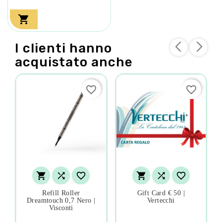

I clienti hanno
acquistato anche
favorite_border
favorite_border






Refill Roller
Gift Card € 50 |
Dreamtouch 0,7 Nero |
Vertecchi
Visconti