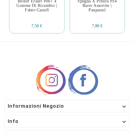
Blister Eraser Pen+ 4
Spugna X Pittura Pz4
Gomme Di Ricambio |
Barre Assortite |
Faber-Castell
Panpastel
7,50 €
7,80 €

Informazioni Negozio

Info