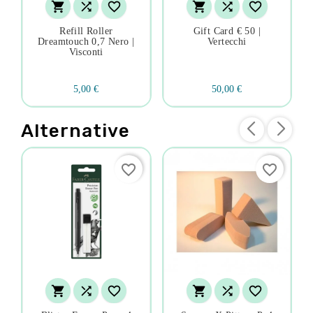






Refill Roller
Gift Card € 50 |
Dreamtouch 0,7 Nero |
Vertecchi
Visconti
5,00 €
50,00 €
Alternative
favorite_border
favorite_border





