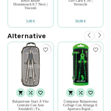
Refill Roller
Gift Card € 50 |
Dreamtouch 0,7 Nero |
Vertecchi
Visconti
5,00 €
50,00 €
Alternative
favorite_border
favorite_border






Balaustrone Start A Vite
Compasso Balaustrone
Centrale Con Aste
College Con Allunga E
Snodabili | Fa...
Apertura Rapid...