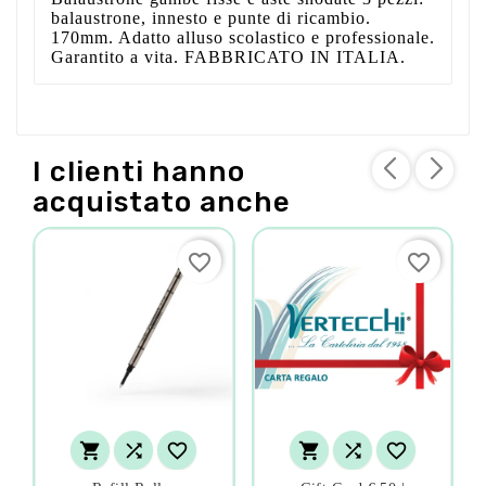
balaustrone, innesto e punte di ricambio.
170mm. Adatto alluso scolastico e professionale.
Garantito a vita. FABBRICATO IN ITALIA.
I clienti hanno
acquistato anche
favorite_border
favorite_border





