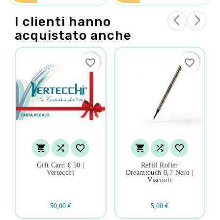
I clienti hanno
acquistato anche
favorite_border
favorite_border






Gift Card € 50 |
Refill Roller
Vertecchi
Dreamtouch 0,7 Nero |
Visconti
50,00 €
5,00 €