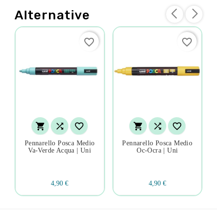
Alternative
favorite_border
favorite_border






Pennarello Posca Medio
Pennarello Posca Medio
Va-Verde Acqua | Uni
Oc-Ocra | Uni
4,90 €
4,90 €