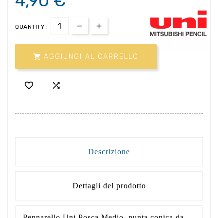
4,90 €
.
QUANTITY :

AGGIUNGI AL CARRELLO


Descrizione
Dettagli del prodotto
Pennarello Uni Posca Medio, punta conica da