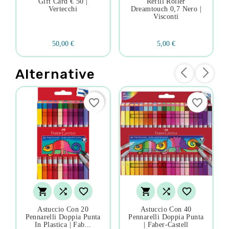
Gift Card € 50 |
Refill Roller
Vertecchi
Dreamtouch 0,7 Nero |
Visconti
50,00 €
5,00 €
Alternative
favorite_border
favorite_border






Astuccio Con 20
Astuccio Con 40
Pennarelli Doppia Punta
Pennarelli Doppia Punta
In Plastica | Fab...
| Faber-Castell