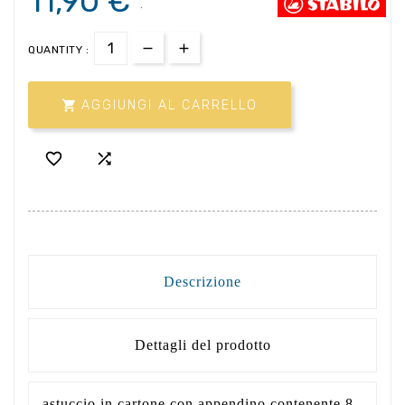
11,90 €
.
QUANTITY :

AGGIUNGI AL CARRELLO


Descrizione
Dettagli del prodotto
astuccio in cartone con appendino contenente 8