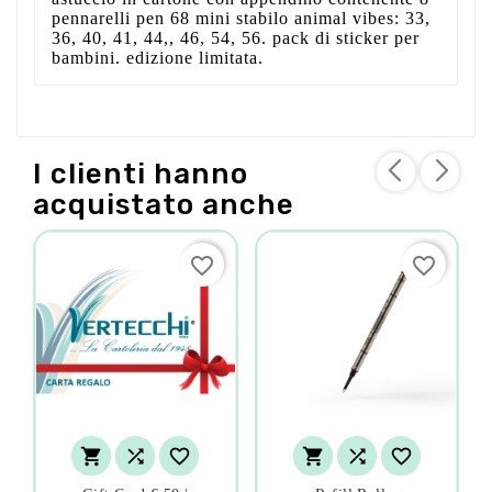
pennarelli pen 68 mini stabilo animal vibes: 33,
36, 40, 41, 44,, 46, 54, 56. pack di sticker per
bambini. edizione limitata.
I clienti hanno
acquistato anche
favorite_border
favorite_border





